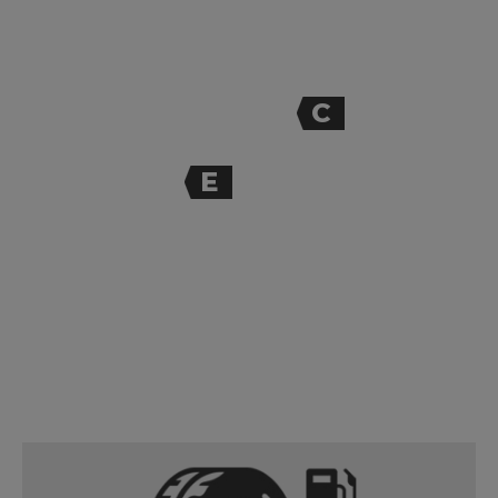
C
E
71
dB