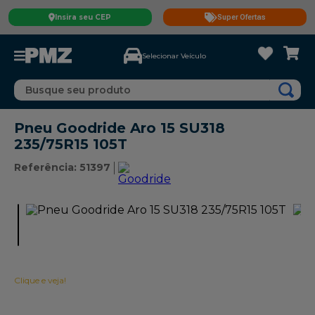
Insira seu CEP
Super Ofertas
Selecionar Veículo
Busque seu produto
Pneu Goodride Aro 15 SU318
235/75R15 105T
Referência
:
51397
Clique e veja!