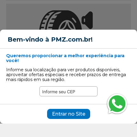
Bem-vindo à PMZ.com.br!
Queremos proporcionar a melhor experiência para
você!
Ruído externo
Indica o nível do ruído produzido pelos
Informe sua localização para ver produtos disponíveis,
aproveitar ofertas especiais e receber prazos de entrega
pneus em decibéis (dB) e,
mais rápidos em sua região.
consequentemente, o impacto no meio
ambiente. Este critério deve ter como limite
máximo 75 dB para pneus de veículos de
passeio, 77 dB para pneus de veículos
comerciais leves e 78 dB para pneus de
caminhões e ônibus.
Entrar no Site