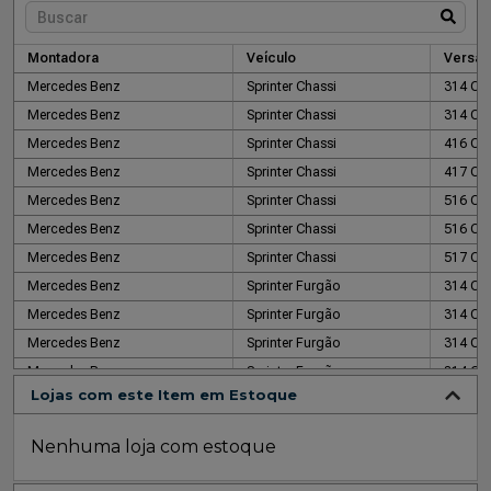
Montadora
Veículo
Versão
Mercedes Benz
Sprinter Chassi
314 CDI
Mercedes Benz
Sprinter Chassi
314 CDI
Mercedes Benz
Sprinter Chassi
416 CDI
Mercedes Benz
Sprinter Chassi
417 CDI
Mercedes Benz
Sprinter Chassi
516 CDI
Mercedes Benz
Sprinter Chassi
516 CD
Mercedes Benz
Sprinter Chassi
517 CDI
Mercedes Benz
Sprinter Furgão
314 CDI
Mercedes Benz
Sprinter Furgão
314 CDI
Mercedes Benz
Sprinter Furgão
314 CDI
Mercedes Benz
Sprinter Furgão
314 CDI
Lojas com este Item em Estoque
Mercedes Benz
Sprinter Furgão
416 CDI
Mercedes Benz
Sprinter Furgão
416 CDI 
Nenhuma loja com estoque
Mercedes Benz
Sprinter Furgão
416 CDI
Mercedes Benz
Sprinter Furgão
416 CDI