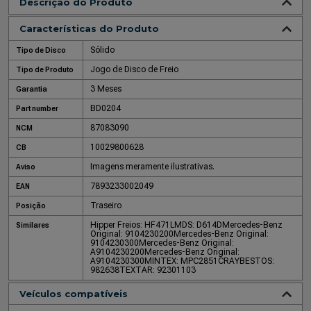
Descrição do Produto
Características do Produto
Sólido
Tipo de Disco
Jogo de Disco de Freio
Tipo de Produto
3 Meses
Garantia
BD0204
Part number
87083090
NCM
10029800628
CB
Imagens meramente ilustrativas.
Aviso
7893233002049
EAN
Traseiro
Posição
Hipper Freios: HF471L
MDS: D614D
Mercedes-Benz
Similares
Original: 9104230200
Mercedes-Benz Original:
9104230300
Mercedes-Benz Original:
A9104230200
Mercedes-Benz Original:
A9104230300
MINTEX: MPC2851C
RAYBESTOS:
982638
TEXTAR: 92301103
Veículos compatíveis