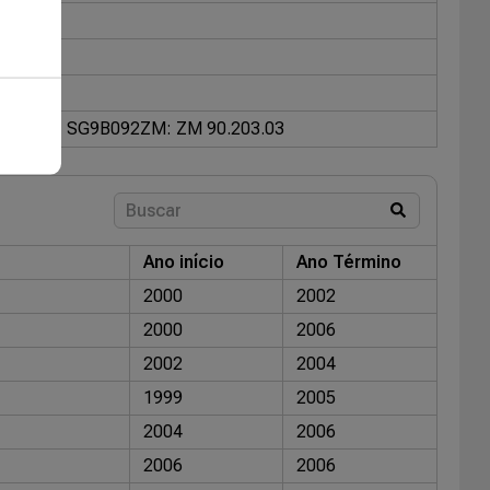
AL OEM: SG9B092
ZM: ZM 90.203.03
Ano início
Ano Término
2000
2002
2000
2006
2002
2004
1999
2005
2004
2006
2006
2006