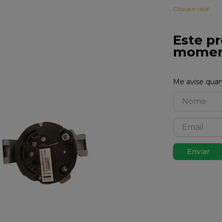
Clique e veja!
Este pr
momen
Enviar