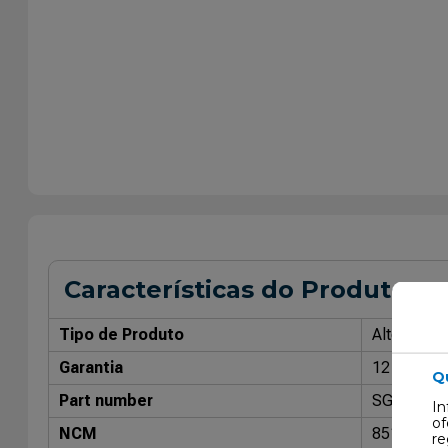
Características do Produto
Tipo de Produto
Alternador
Garantia
12 Meses
Q
Part number
SG9B092
In
of
NCM
85115010
re