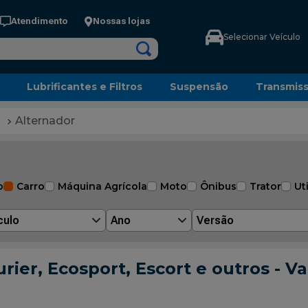
Atendimento
Nossas lojas
Selecionar Veículo
Lubrificantes e Filtros
Suspensão
Transmis
Alternador
o
Carro
Máquina Agrícola
Moto
Ônibus
Trator
Uti
culo
Ano
Versão
rier, Ecosport, Escort e outros - 