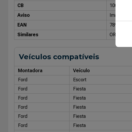
CB
10070100
Aviso
Imagens me
EAN
78983044
Similares
ORIGINAL
Veículos compatíveis
Montadora
Veículo
Ford
Escort
Ford
Fiesta
Ford
Fiesta
Ford
Fiesta
Ford
Fiesta
Ford
Fiesta