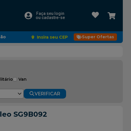
Faça seu login
ou cadastre-se
são
Super Ofertas
Insira seu CEP
litário
Van
VERIFICAR
Valeo SG9B092