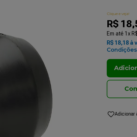
Clique e veja!
R$
18
,
Em até
1
x
R
R$
18
,
18
à v
Condições
Adicio