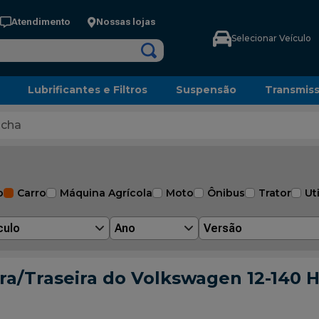
Atendimento
Nossas lojas
Selecionar Veículo
Lubrificantes e Filtros
Suspensão
Transmis
cha
o
Carro
Máquina Agrícola
Moto
Ônibus
Trator
Uti
culo
Ano
Versão
/Traseira do Volkswagen 12-140 H, 1