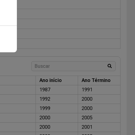
Ano início
Ano Término
1987
1991
1992
2000
1999
2000
2000
2005
2000
2001