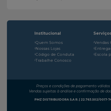
Volkswagen
16-300
Volkswagen
16.180 CO
Volkswagen
16.210 CO
Volkswagen
17-210
Institucional
Serviço
Volkswagen
17-210
Quem Somos
Vendas 
Volkswagen
17-220
Nossas Lojas
Entrega
Volkswagen
17-300
Código de Conduta
Escola 
Volkswagen
17-310
Trabalhe Conosco
Volkswagen
17.210 EOD TCAE
Volkswagen
17.210 OD
Volkswagen
17.230 EOD
Preços e condições de pagamento válidos 
Volkswagen
22-140
Vendas sujeitas à análise e confirmação de da
Volkswagen
22-140
PMZ DISTRIBUIDORA S.A R. | 22.763.502/0017-74 
Volkswagen
22-160