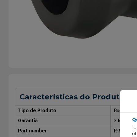
Características do Produto
Tipo de Produto
Bucha do 
Q
Garantia
3 Meses
In
Part number
R-617
of