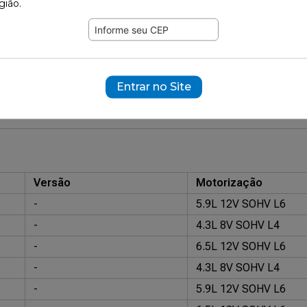
gião.
646
ramente ilustrativas.
95612
Entrar no Site
 Original: TJG.413.435
Volvo Original: 6.882.394
Versão
Motorização
-
5.9L 12V SOHV L6
-
4.3L 8V SOHV L4
-
6.5L 12V SOHV L6
-
4.3L 8V SOHV L4
-
5.9L 12V SOHV L6