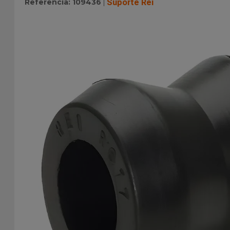
Referência
:
109436
Suporte Rei