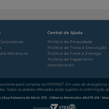
-
8.3L 12V SOHV L6
-
6.5L 12V SOHV L6
-
6.5L 12V SOHV L6
-
5.9L 12V SOHV L6
s
Central de Ajuda
-
6.5L 12V SOHV L6
Corporativas
Política de Privacidade
-
8.3L 12V SOHV L6
s
Política de Troca e Devolução
-
8.3L 12V SOHV L6
para Mecânicos
Política de Frete e Entrega
-
8.3L 12V SOHV L6
Política de Pagamento
Atendimento
-
7.2L 12V SOHV L6
-
6.5L 12V SOHV L6
-
7.2L 12V SOHV L6
somente para compras na INTERNET. Em caso de divergência, o
-
5.2L 16V SOHC V8
dos. Todos os pedidos efetuados estão sujeitos à confirmação d
-
5.9L 12V SOHV L6
| Rua Palmeira do Miriti, 375 - Gilberto Mestrinho, 69.075-215 - M
-
5.2L 16V SOHC V8
Powered by