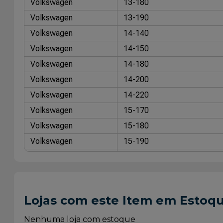
Volkswagen
13-180
Volkswagen
13-190
Volkswagen
14-140
Volkswagen
14-150
Volkswagen
14-180
Volkswagen
14-200
Volkswagen
14-220
Volkswagen
15-170
Volkswagen
15-180
Volkswagen
15-190
Volkswagen
16-170
Volkswagen
16-200
Volkswagen
16-210
Lojas com este Item em Estoq
Volkswagen
16-210 H
Volkswagen
16-220
Nenhuma loja com estoque