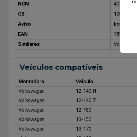
re
NCM
40169300
CB
10050000
Aviso
Imagens me
EAN
78982157
Similares
Volkswagen
Veículos compatíveis
Montadora
Veículo
Volkswagen
12-140 H
Volkswagen
12-140 T
Volkswagen
12-180
Volkswagen
13-150
Volkswagen
13-170