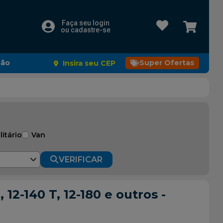
Faça seu login
ou cadastre-se
são
Super Ofertas
Insira seu CEP
litário
Van
VERIFICAR
2-140 T, 12-180 e outros -