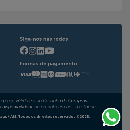
1995
2000
1992
1998
1997
2001
2000
2005
Siga-nos nas redes
2000
2005
2000
2006
2000
2001
Formas de pagamento
2001
2005
2004
2006
2001
2005
2006
2012
 preço válido é o do Carrinho de Compras.
1986
1987
a disponibilidade de produto em nosso estoque.
1987
1989
anaus / AM. Todos os direitos reservados ®2025.
1985
1988