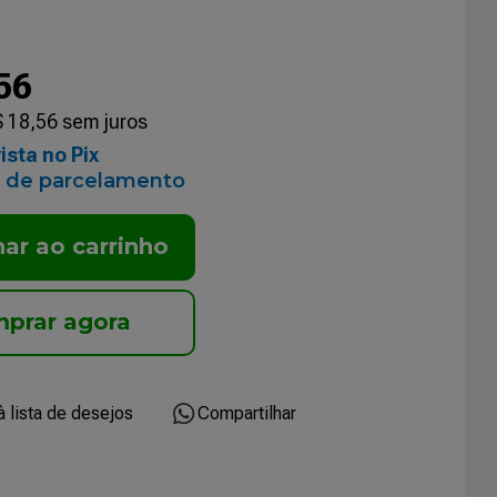
56
$
18
,
56
sem juros
ista no Pix
 de parcelamento
nar ao carrinho
Compartilhar