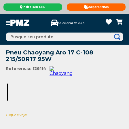
Insira seu CEP
Super Ofertas
Selecionar Veículo
Busque seu produto
Pneu Chaoyang Aro 17 C-108
215/50R17 95W
Referência
:
126114
Clique e veja!