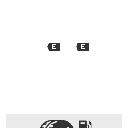
E
E
72
dB