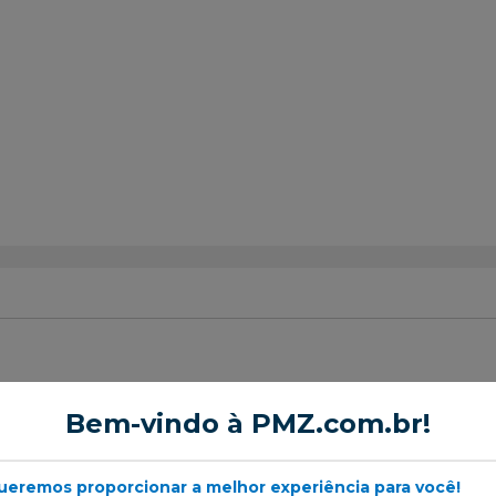
or de Cabine
Bem-vindo à PMZ.com.br!
ueremos proporcionar a melhor experiência para você!