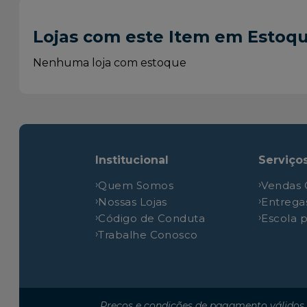
Volkswagen
Worker
Lojas com este Item em Estoq
Volkswagen
Worker
Volkswagen
Worker
Nenhuma loja com estoque
Volkswagen
Worker
Volkswagen
Worker
Volkswagen
Worker
Institucional
Serviço
Quem Somos
Vendas 
Nossas Lojas
Entrega
Código de Conduta
Escola 
Trabalhe Conosco
Preços e condições de pagamento válidos 