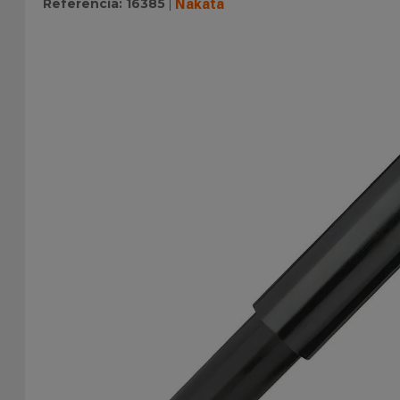
Referência
:
16385
Nakata