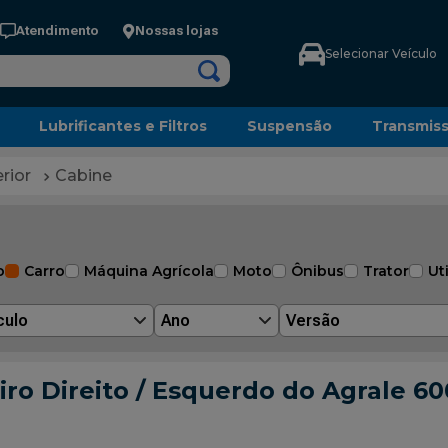
Atendimento
Nossas lojas
Selecionar Veículo
Lubrificantes e Filtros
Suspensão
Transmis
rior
Cabine
o
Carro
Máquina Agrícola
Moto
Ônibus
Trator
Uti
culo
Ano
Versão
o Direito / Esquerdo do Agrale 600