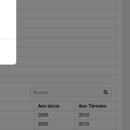
Ano início
Ano Término
2005
2010
2005
2010