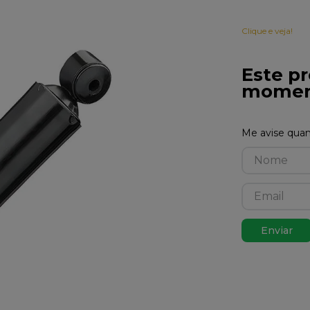
Clique e veja!
Este pr
momen
Enviar