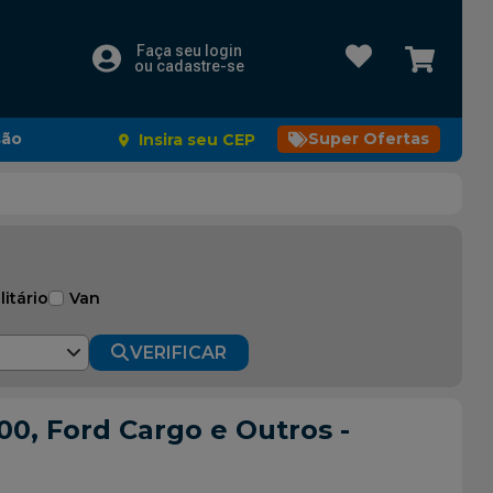
Faça seu login
ou cadastre-se
são
Super Ofertas
Insira seu CEP
litário
Van
VERIFICAR
0, Ford Cargo e Outros -