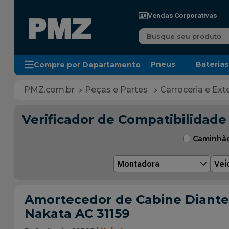
Vendas Corporativas
Busque seu produto
Pneus
Baterias
Compre por Departamento
Peças e Partes
Carroceria e Exte
Verificador de Compatibilidade
Caminhã
Montadora
Veí
Amortecedor de Cabine Dianteir
Nakata AC 31159