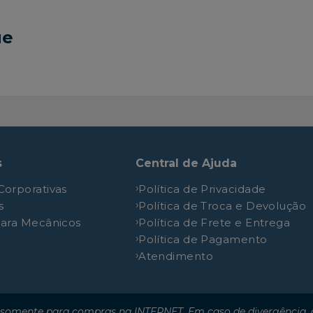
13-180 e
4.8L 8V SOHV L4
ue
15-180
6.5L 12V SOHV L6
15-180 e
4.8L 8V SOHV L4
17-220
8.3L 12V SOHV L6
24-220
8.3L 12V SOHV L6
26-220
8.3L 12V SOHV L6
s
Central de Ajuda
Corporativas
Política de Privacidade
s
Política de Troca e Devolução
para Mecânicos
Política de Frete e Entrega
Política de Pagamento
Atendimento
somente para compras na INTERNET. Em caso de divergência, o