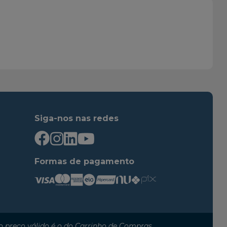
2005
2011
2006
2011
2005
2011
2006
2011
2006
2011
2006
2011
Siga-nos nas redes
Formas de pagamento
 preço válido é o do Carrinho de Compras.