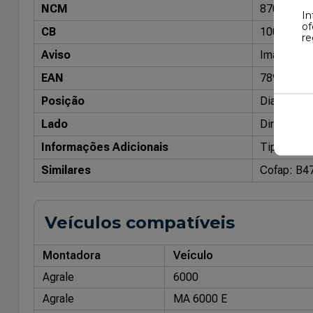
NCM
87088000
In
of
CB
10043700
re
Aviso
Imagens me
EAN
78909030
Posição
Dianteiro
Lado
Direito / 
Informações Adicionais
Tipo: Hidr
Similares
Cofap: B4
Veículos compatíveis
Montadora
Veículo
Agrale
6000
Agrale
MA 6000 E