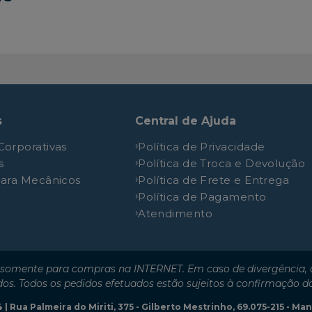
6X4T
12.8L 24V SOHC L6
8X2R
12.8L 24V SOHC L6
4X2R
13L 24V SOHC L6
4X2R
12.8L 24V SOHC L6
4X2T
12.8L 24V SOHC L6
s
Central de Ajuda
8X2R
12.8L 24V SOHC L6
Corporativas
Política de Privacidade
8X2T
12.8L 24V SOHC L6
s
Política de Troca e Devolução
4X2R
13L 24V SOHC L6
para Mecânicos
Política de Frete e Entrega
4X2R
12.8L 24V SOHC L6
Política de Pagamento
Atendimento
4X2T
12.8L 24V SOHC L6
6X2T
12.8L 24V SOHC L6
6X4R
13L 24V SOHV L6
somente para compras na INTERNET. Em caso de divergência, o
6X4R
13L 24V SOHC L6
dos. Todos os pedidos efetuados estão sujeitos à confirmação d
6X4T
12.8L 24V SOHC L6
| Rua Palmeira do Miriti, 375 - Gilberto Mestrinho, 69.075-215 - M