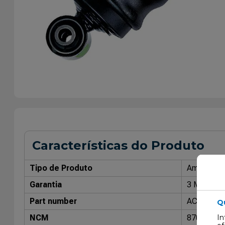
Características do Produto
Tipo de Produto
Amorteced
Garantia
3 Meses
Part number
AC 43055
Q
In
NCM
87088000