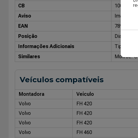
of
re
CB
10043701
Aviso
Imagens me
EAN
78909031
Posição
Dianteiro
Informações Adicionais
Tipo: Pneu
Similares
Monroe: 
Veículos compatíveis
Montadora
Veículo
Volvo
FH 420
Volvo
FH 420
Volvo
FH 420
Volvo
FH 460