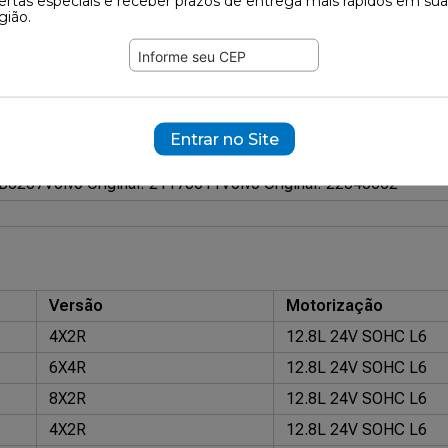
ertas especiais e receber prazos de entrega mais rápidos em sua
gião.
131
ramente ilustrativas.
27880
Entrar no Site
mático (Com Bolsa de Ar)
CB0207
Volvo Original: 21170611
Volvo Original: 22040662
Versão
Motorização
4X2R
12.8L 24V SOHC L6
6X4R
12.8L 24V SOHC L6
8X2R
12.8L 24V SOHC L6
4X2R
12.8L 24V SOHC L6