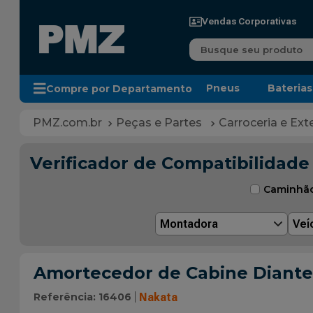
Vendas Corporativas
Busque seu produto
Pneus
Baterias
Compre por Departamento
Peças e Partes
Carroceria e Exte
Verificador de Compatibilidade
Caminhã
Montadora
Veí
Amortecedor de Cabine Diantei
Referência
:
16406
Nakata