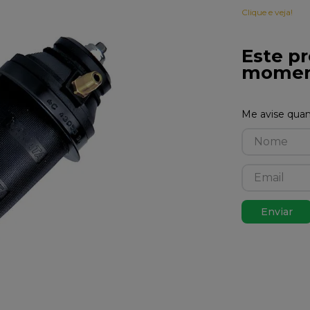
Clique e veja!
Este pr
momen
Enviar