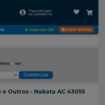
Faça seu login
ou cadastre-se
são
Super Ofertas
Insira seu CEP
litário
Van
VERIFICAR
 e Outros - Nakata AC 43055