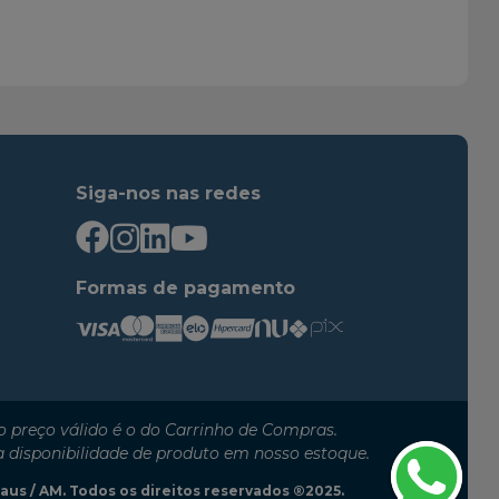
2022
2022
2016
2022
2016
2022
2022
2022
2022
2022
Siga-nos nas redes
2022
2022
2022
2022
2016
2022
Formas de pagamento
2022
2022
2022
2022
2022
2022
2016
2022
 preço válido é o do Carrinho de Compras.
2022
2022
a disponibilidade de produto em nosso estoque.
2022
2022
anaus / AM. Todos os direitos reservados ®2025.