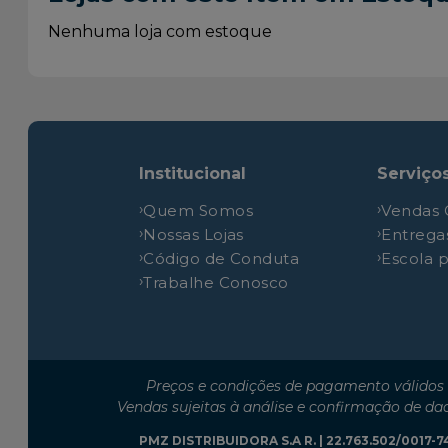
Volvo
FH 460
Nenhuma loja com estoque
Volvo
FH 460
Volvo
FH 540
Volvo
FH 540
Volvo
FH 540
Institucional
Serviço
Volvo
FH 460
Quem Somos
Vendas 
Volvo
FH 460
Nossas Lojas
Entrega
Volvo
FH 500
Código de Conduta
Escola 
Volvo
FH 500
Trabalhe Conosco
Volvo
FH 500
Volvo
FH 500
Volvo
FH 500
Preços e condições de pagamento válidos 
Volvo
FH 500
Vendas sujeitas à análise e confirmação de da
Volvo
FH 500
PMZ DISTRIBUIDORA S.A R. | 22.763.502/0017-74 