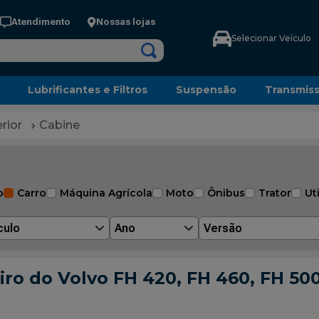
Atendimento
Nossas lojas
Selecionar Veículo
Lubrificantes e Filtros
Suspensão
Transmis
rior
Cabine
o
Carro
Máquina Agrícola
Moto
Ônibus
Trator
Uti
culo
Ano
Versão
ro do Volvo FH 420, FH 460, FH 500