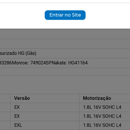
296
Entrar no Site
ramente ilustrativas.
11686
surizado HG (Gás)
33286
Monroe: 749024SP
Nakata: HG41164
Versão
Motorização
EX
1.8L 16V SOHC L4
EX
1.8L 16V SOHC L4
EXL
1.8L 16V SOHC L4