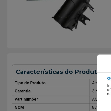
Características do Produto
Q
Tipo de Produto
Amorteced
In
of
Garantia
3 Meses
re
Part number
AMT7223
NCM
87088000