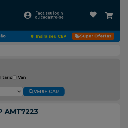
Faça seu login
ou cadastre-se
são
Super Ofertas
Insira seu CEP
litário
Van
VERIFICAR
AP AMT7223