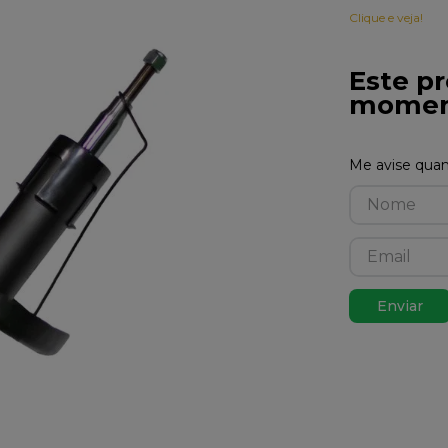
Clique e veja!
Este pr
momen
Enviar