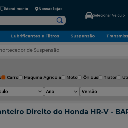
Atendimento
Nossas lojas
Selecionar Veículo
Lubrificantes e Filtros
Suspensão
Transmis
ortecedor de Suspensão
o
Carro
Máquina Agrícola
Moto
Ônibus
Trator
Uti
culo
Ano
Versão
nteiro Direito do Honda HR-V - B