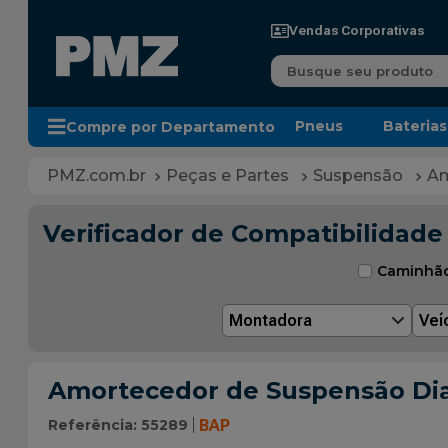
Vendas Corporativas
Busque seu produto
Pneus
Baterias
Compre por Departamento
Peças e Partes
Suspensão
Am
Verificador de Compatibilidade
Caminhã
Montadora
Veí
Amortecedor de Suspensão Dia
Referência
:
55289
BAP