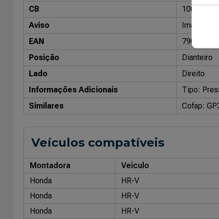
CB
10098002
Aviso
Imagens me
EAN
79086804
Posição
Dianteiro
Lado
Direito
Informações Adicionais
Tipo: Pres
Similares
Cofap: GP
Veículos compatíveis
Montadora
Veículo
Honda
HR-V
Honda
HR-V
Honda
HR-V