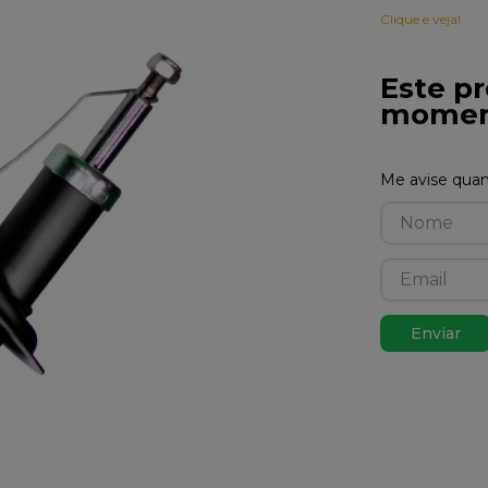
Clique e veja!
Este pr
momen
Enviar