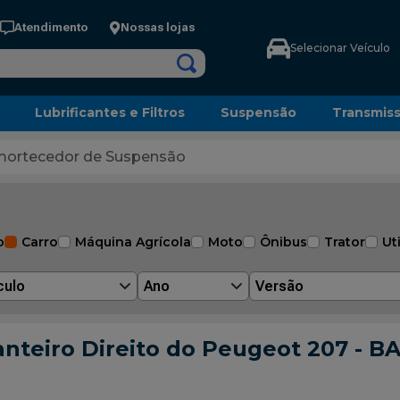
Atendimento
Nossas lojas
Selecionar Veículo
Lubrificantes e Filtros
Suspensão
Transmis
ortecedor de Suspensão
o
Carro
Máquina Agrícola
Moto
Ônibus
Trator
Uti
culo
Ano
Versão
nteiro Direito do Peugeot 207 - 