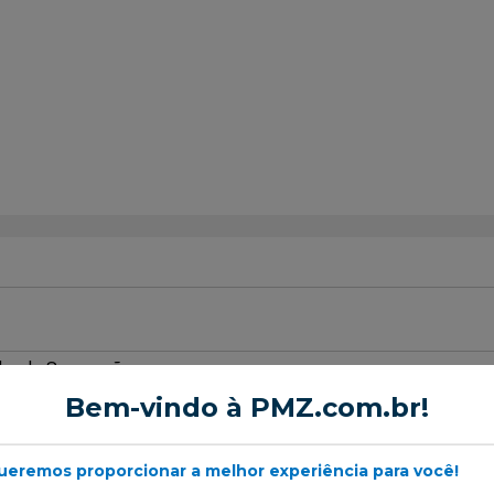
or de Suspensão
Bem-vindo à PMZ.com.br!
ueremos proporcionar a melhor experiência para você!