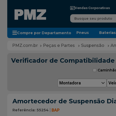
Vendas Corporativas
Busque seu produto
Pneus
Baterias
Compre por Departamento
Peças e Partes
Suspensão
Am
Verificador de Compatibilidade
Caminhã
Montadora
Veí
Amortecedor de Suspensão Dia
Referência
:
55254
BAP