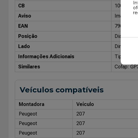
In
CB
10098002
of
re
Aviso
Imagens me
EAN
79086804
Posição
Dianteiro
Lado
Direito
Informações Adicionais
Tipo: Pres
Similares
Cofap: GP
Veículos compatíveis
Montadora
Veículo
Peugeot
207
Peugeot
207
Peugeot
207