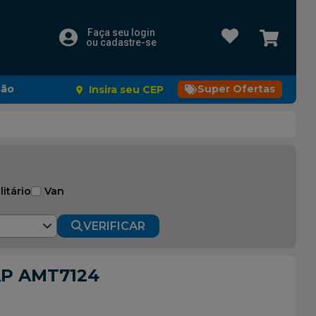
Faça seu login
ou cadastre-se
são
Super Ofertas
Insira seu CEP
litário
Van
VERIFICAR
BAP AMT7124