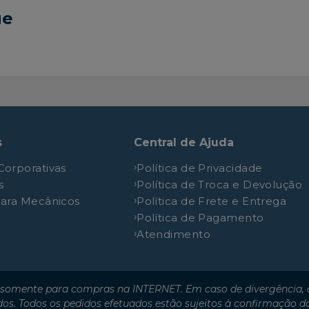
XS
1.6L 16V DOHC L4
ue
s
Central de Ajuda
Corporativas
Política de Privacidade
s
Política de Troca e Devolução
para Mecânicos
Política de Frete e Entrega
Política de Pagamento
Atendimento
somente para compras na INTERNET. Em caso de divergência, o
dos. Todos os pedidos efetuados estão sujeitos à confirmação d