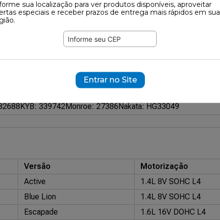
forme sua localização para ver produtos disponíveis, aproveitar
167
ertas especiais e receber prazos de entrega mais rápidos em sua
gião.
ramente ilustrativas.
10832
Entrar no Site
surizado HG (Gás)
32688
KYB: 339742
Monroe: 27386
Nakata: HG33049
Versão
Motorização
Active
1.4L 8V SOHC L4
Blue Lion
1.4L 8V SOHC L4
Escapade
1.6L 16V DOHC L4