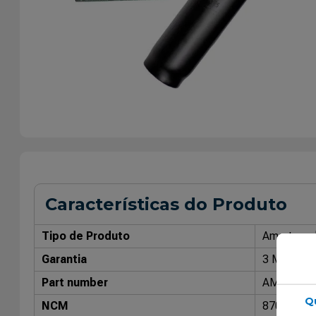
Características do Produto
Tipo de Produto
Amorteced
Garantia
3 Meses
Part number
AMT7124
Q
NCM
87088000