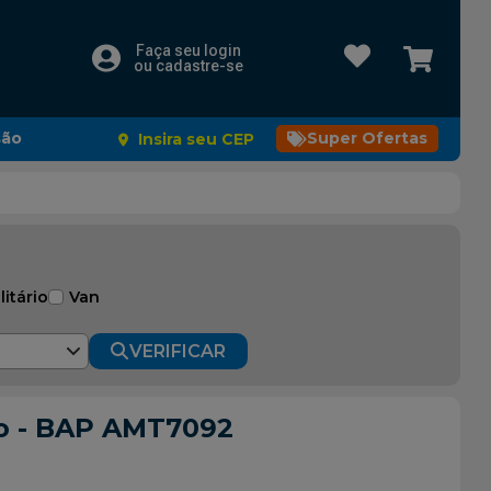
Faça seu login
ou cadastre-se
são
Super Ofertas
Insira seu CEP
litário
Van
VERIFICAR
ro - BAP AMT7092