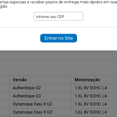
ertas especiais e receber prazos de entrega mais rápidos em sua
564
gião.
ramente ilustrativas.
10573
Entrar no Site
surizado HG (Gás)
30579
Monroe: 749006SP
Nakata: HG41232
Versão
Motorização
Authentique G2
1.6L 8V SOHC L4
Authentique G3
1.6L 8V SOHC L4
Dynamique Easy R G2
1.6L 8V SOHC L4
Dynamique Easy R G3
1.6L 8V SOHC L4