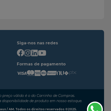
2017
2018
2014
2015
2016
2017
2016
2020
2014
2015
Siga-nos nas redes
2016
2016
2017
2019
2014
2015
Formas de pagamento
2016
2016
2017
2019
2019
2025
2019
2025
 preço válido é o do Carrinho de Compras.
a disponibilidade de produto em nosso estoque.
anaus / AM. Todos os direitos reservados ®2025.