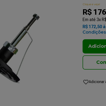
Clique e veja!
R$
17
Em até
3
x
R
R$
172
,
50
à 
Condições
Adicio