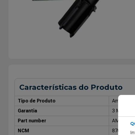
Características do Produto
Tipo de Produto
Amorteced
Garantia
3 Meses
Part number
AMT7092
Q
NCM
87088000
In