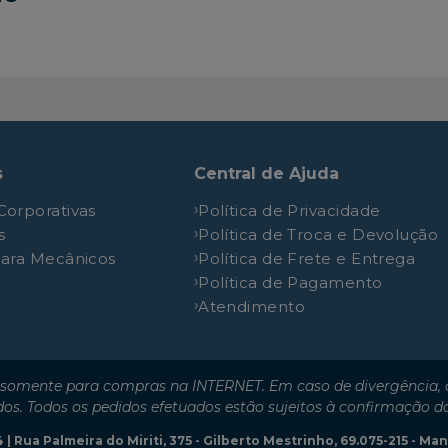
Dynamique Easy R
1.6L 16V DOHC L4
Dynamique Hi-Power
1.6L 8V SOHC L4
Dynamique Hi-Power
1.6L 8V SOHC L4
Expression
1.6L 16V DOHC L4
Expression Easy R
1.6L 8V SOHC L4
s
Central de Ajuda
Expression Easy R
1.6L 8V SOHC L4
Corporativas
Política de Privacidade
Expression Easy R
1.6L 16V DOHC L4
s
Política de Troca e Devolução
Expression Hi-Power
1.6L 8V SOHC L4
para Mecânicos
Política de Frete e Entrega
Expression Hi-Power
1.6L 8V SOHC L4
Política de Pagamento
Atendimento
GT Line
1.6L 16V DOHC L4
Stepway Iconic
1.6L 16V DOHC L4
Stepway Zen
1.6L 16V DOHC L4
somente para compras na INTERNET. Em caso de divergência, o
dos. Todos os pedidos efetuados estão sujeitos à confirmação d
| Rua Palmeira do Miriti, 375 - Gilberto Mestrinho, 69.075-215 - M