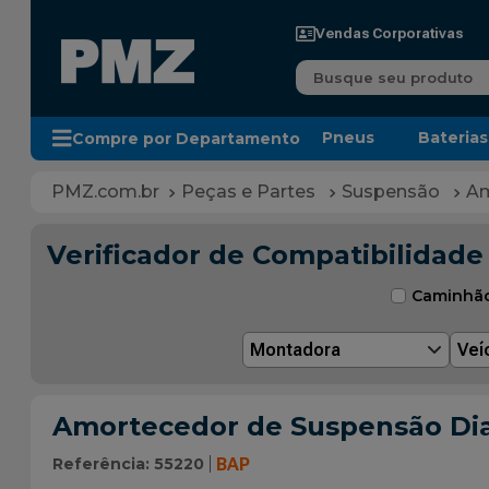
Vendas Corporativas
Busque seu produto
Pneus
Baterias
Compre por Departamento
Peças e Partes
Suspensão
Am
Verificador de Compatibilidade
Caminhã
Montadora
Veí
Amortecedor de Suspensão Dia
Referência
:
55220
BAP