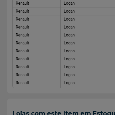
Renault
Logan
Renault
Logan
Renault
Logan
Renault
Logan
Renault
Logan
Renault
Logan
Renault
Logan
Renault
Logan
Renault
Logan
Renault
Logan
Renault
Logan
Renault
Logan
Renault
Sandero
Renault
Sandero
Lojas com este Item em Estoq
Renault
Sandero