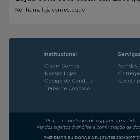
Renault
Sandero
Nenhuma loja com estoque
Renault
Sandero
Renault
Sandero
Renault
Sandero
Renault
Sandero
Institucional
Serviço
Renault
Sandero
Quem Somos
Vendas 
Renault
Sandero
Nossas Lojas
Entrega
Renault
Sandero
Código de Conduta
Escola 
Renault
Sandero
Trabalhe Conosco
Renault
Sandero
Renault
Sandero
Renault
Sandero
Preços e condições de pagamento válidos 
Vendas sujeitas à análise e confirmação de da
PMZ DISTRIBUIDORA S.A R. | 22.763.502/0017-74 