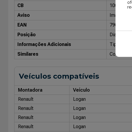
of
CB
10098002
re
Aviso
Imagens me
EAN
79086804
Posição
Dianteiro
Informações Adicionais
Tipo: Pres
Similares
Cofap: GP
Veículos compatíveis
Montadora
Veículo
Renault
Logan
Renault
Logan
Renault
Logan
Renault
Logan