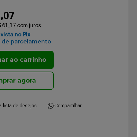
6
,
07
$
61
,
17
com juros
vista no Pix
 de parcelamento
nar ao carrinho
Compartilhar