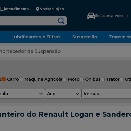
Atendimento
Nossas lojas
Selecionar Veículo
Lubrificantes e Filtros
Suspensão
Transmis
ortecedor de Suspensão
o
Carro
Máquina Agrícola
Moto
Ônibus
Trator
Uti
culo
Ano
Versão
nteiro do Renault Logan e Sande