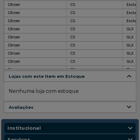
Citroen
C3
Exclusi
Citroen
C3
Exclusi
Citroen
C3
Exclusi
Citroen
C3
GLX
Citroen
C3
GLX
Citroen
C3
GLX
Citroen
C3
GLX
Citroen
C3
GLX
Citroen
C3
Pluriel
Lojas com este Item em Estoque
Citroen
C3
XTR
Citroen
C3
XTR
Nenhuma loja com estoque
Avaliações
Institucional
Quem Somos
Serviços