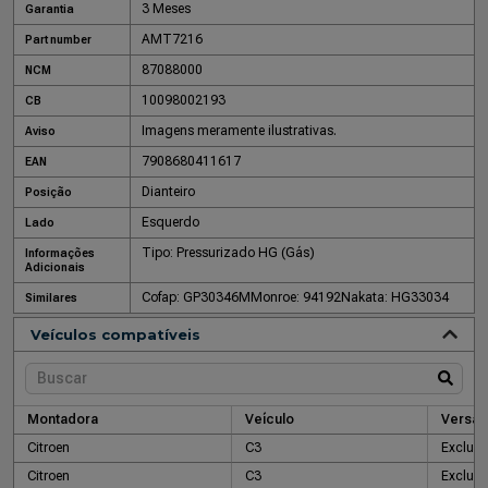
3 Meses
Garantia
AMT7216
Part number
87088000
NCM
10098002193
CB
Imagens meramente ilustrativas.
Aviso
7908680411617
EAN
Dianteiro
Posição
Esquerdo
Lado
Tipo: Pressurizado HG (Gás)
Informações
Adicionais
Cofap: GP30346M
Monroe: 94192
Nakata: HG33034
Similares
Veículos compatíveis
Montadora
Veículo
Versão
Citroen
C3
Exclusi
Citroen
C3
Exclusi