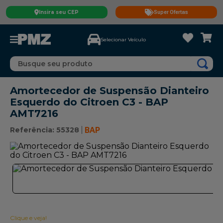
Insira seu CEP
Super Ofertas
Selecionar Veículo
Busque seu produto
Amortecedor de Suspensão Dianteiro
Esquerdo do Citroen C3 - BAP
AMT7216
Referência
:
55328
BAP
Clique e veja!