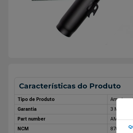
Características do Produto
Tipo de Produto
Amorteced
Garantia
3 Meses
Part number
AMT7253
Q
NCM
87088000