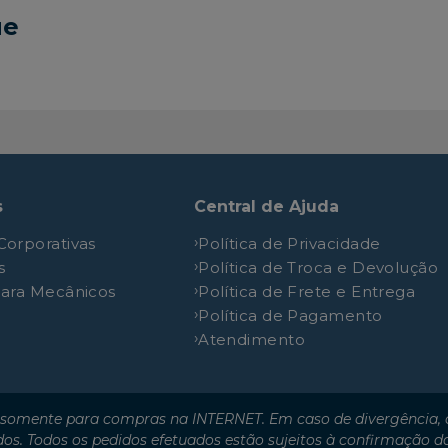
Tendance
1.6L 16V DOHC L4
ue
Tendance
1.6L 16V DOHC L4
Tendance 1.2
1.2L 12V DOHC L3
Urban Trail
1.6L 16V DOHC L4
Xbox One Edition
1.6L 16V DOHC L4
s
Central de Ajuda
Corporativas
Política de Privacidade
s
Política de Troca e Devolução
para Mecânicos
Política de Frete e Entrega
Política de Pagamento
Atendimento
somente para compras na INTERNET. Em caso de divergência, o
dos. Todos os pedidos efetuados estão sujeitos à confirmação d