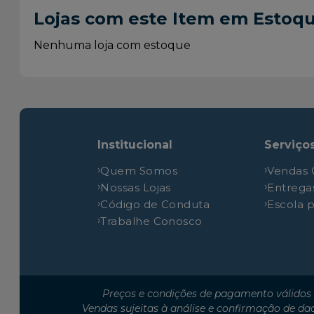
Citroen
C3
Lojas com este Item em Estoq
Citroen
C3
Citroen
C3
Nenhuma loja com estoque
Citroen
C3
Citroen
C3
Institucional
Serviço
Quem Somos
Vendas 
Nossas Lojas
Entrega
Código de Conduta
Escola 
Trabalhe Conosco
Preços e condições de pagamento válidos 
Vendas sujeitas à análise e confirmação de da