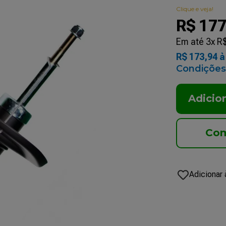
Clique e veja!
R$
17
Em até
3
x
R
R$
173
,
94
à 
Condições
Adicio