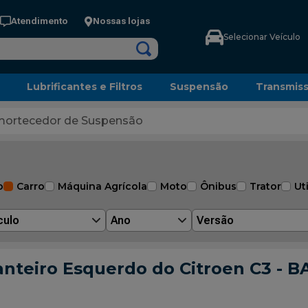
Atendimento
Nossas lojas
Selecionar Veículo
Lubrificantes e Filtros
Suspensão
Transmis
ortecedor de Suspensão
o
Carro
Máquina Agrícola
Moto
Ônibus
Trator
Uti
culo
Ano
Versão
nteiro Esquerdo do Citroen C3 - 