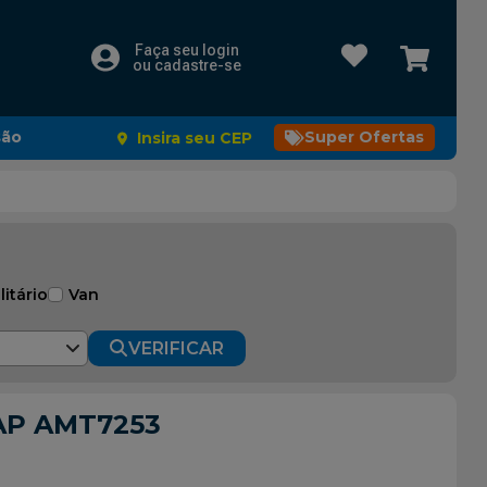
Faça seu login
ou cadastre-se
são
Super Ofertas
Insira seu CEP
litário
Van
VERIFICAR
BAP AMT7253