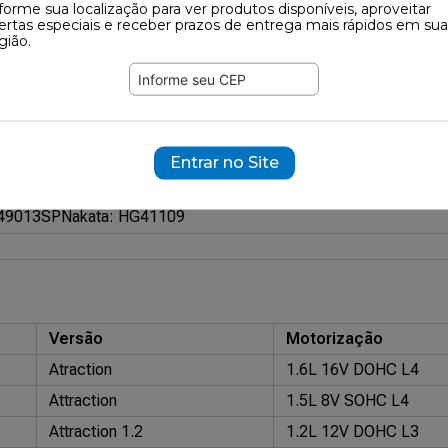
forme sua localização para ver produtos disponíveis, aproveitar
202
ertas especiais e receber prazos de entrega mais rápidos em sua
gião.
ramente ilustrativas.
11969
Entrar no Site
surizado HG (Gás)
749013SP
Nakata: HG41109
Versão
Motorização
Atraction
1.6L 16V DOHC L4
Attraction
1.5L 8V SOHC L4
Attraction 1.2
1.2L 12V DOHC L3