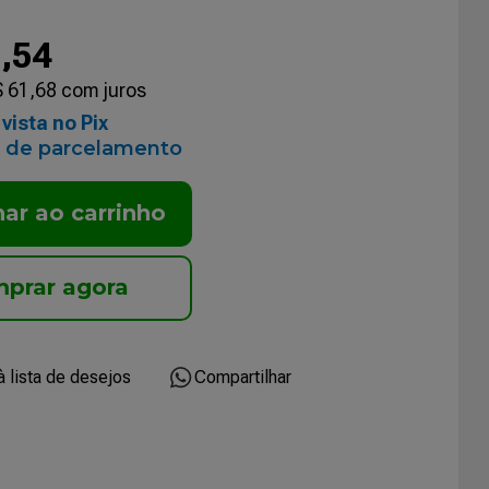
7
,
54
$
61
,
68
com juros
vista no Pix
 de parcelamento
nar ao carrinho
Compartilhar