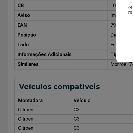
In
CB
10098002
of
re
Aviso
Imagens me
EAN
79086804
Posição
Dianteiro
Lado
Esquerdo
Informações Adicionais
Tipo: Pres
Similares
Monroe: 
Veículos compatíveis
Montadora
Veículo
Citroen
C3
Citroen
C3
Citroen
C3