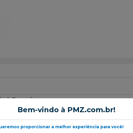
or de Suspensão
Bem-vindo à PMZ.com.br!
ueremos proporcionar a melhor experiência para você!