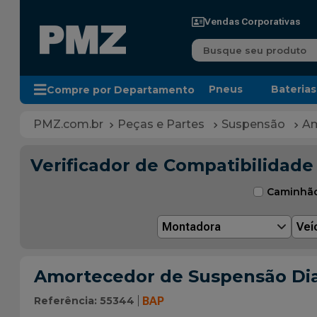
Vendas Corporativas
Busque seu produto
Pneus
Baterias
Compre por Departamento
Peças e Partes
Suspensão
Am
Verificador de Compatibilidade
Caminhã
Montadora
Veí
Amortecedor de Suspensão Dia
Referência
:
55344
BAP