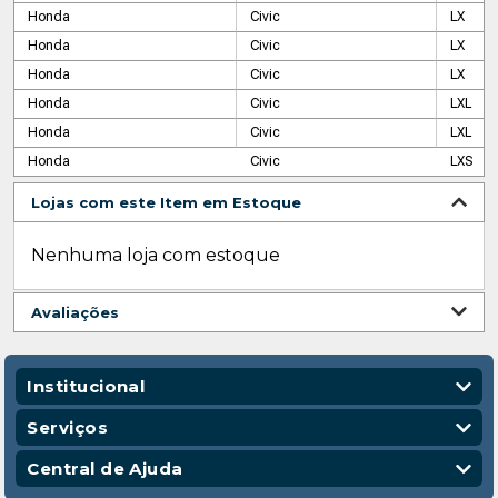
Honda
Civic
LX
Honda
Civic
LX
Honda
Civic
LX
Honda
Civic
LXL
Honda
Civic
LXL
Honda
Civic
LXS
Lojas com este Item em Estoque
Nenhuma loja com estoque
Avaliações
Institucional
Quem Somos
Serviços
Nossas Lojas
Vendas Corporativas
Central de Ajuda
Código de Conduta
Entregas