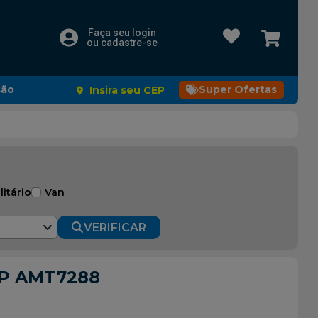
Faça seu login
ou cadastre-se
são
Super Ofertas
Insira seu CEP
litário
Van
VERIFICAR
AP AMT7288