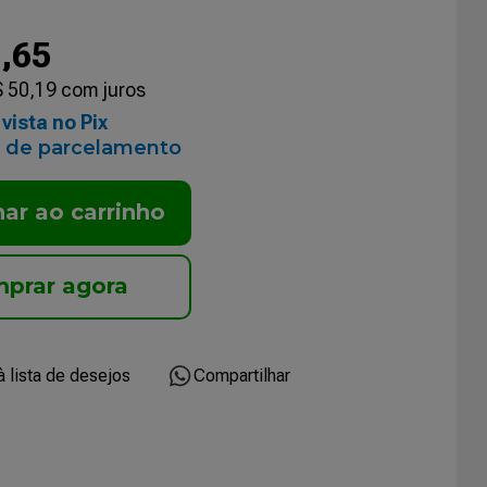
0
,
65
$
50
,
19
com juros
vista no Pix
 de parcelamento
nar ao carrinho
Compartilhar