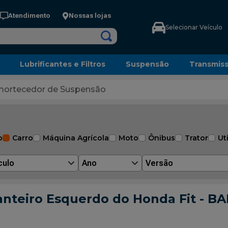
Atendimento
Nossas lojas
Selecionar Veículo
Lubrificantes e Filtros
Suspensão
Transmis
ortecedor de Suspensão
o
Carro
Máquina Agrícola
Moto
Ônibus
Trator
Uti
culo
Ano
Versão
nteiro Esquerdo do Honda Fit - B