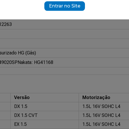
350
Entrar no Site
ramente ilustrativas.
12263
surizado HG (Gás)
749020SP
Nakata: HG41168
Versão
Motorização
DX 1.5
1.5L 16V SOHC L4
DX 1.5 CVT
1.5L 16V SOHC L4
EX 1.5
1.5L 16V SOHC L4