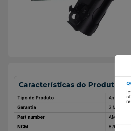
Características do Produto
Q
In
of
Tipo de Produto
Amorteced
re
Garantia
3 Meses
Part number
AMT7288
NCM
87088000