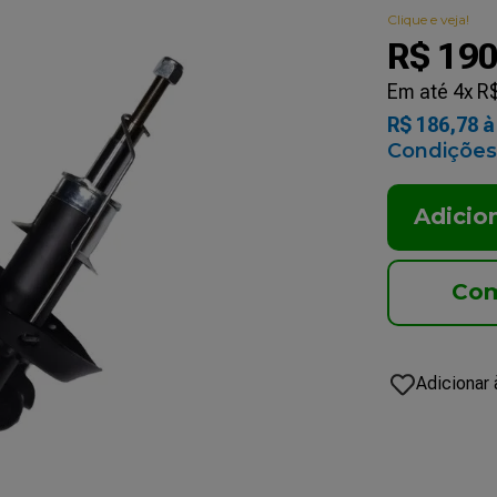
Clique e veja!
R$
19
Em até
4
x
R
R$
186
,
78
à 
Condições
Adicio