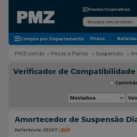
Vendas Corporativas
Busque seu produto
Pneus
Baterias
Compre por Departamento
Peças e Partes
Suspensão
Am
Verificador de Compatibilidade
Caminhã
Montadora
Veí
Amortecedor de Suspensão Dia
Referência
:
55307
BAP