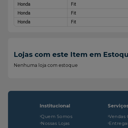
Honda
Fit
Honda
Fit
Honda
Fit
Lojas com este Item em Estoq
Nenhuma loja com estoque
Institucional
Serviço
Quem Somos
Vendas 
Nossas Lojas
Entrega