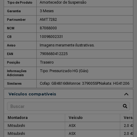
Amortecedor de Suspensão
Tipo de Produto
3 Meses
Garantia
AMT7282
Part number
87088000
NCM
10098002331
CB
Imagens meramente ilustrativas.
Aviso
7908680412225
EAN
Traseiro
Posição
Tipo: Pressurizado HG (Gás)
Informações
Adicionais
Cofap: GB48166
Monroe: 379005SP
Nakata: HG41206
Similares
Veículos compatíveis
Montadora
Veículo
Versão
Mitsubishi
ASX
2.0 4X2
Mitsubishi
ASX
2.0 4X2