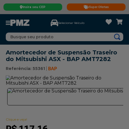
Insira seu CEP
Super Ofertas
Selecionar Veículo
Busque seu produto
Amortecedor de Suspensão Traseiro
do Mitsubishi ASX - BAP AMT7282
Referência
:
55361
BAP
Clique e veja!