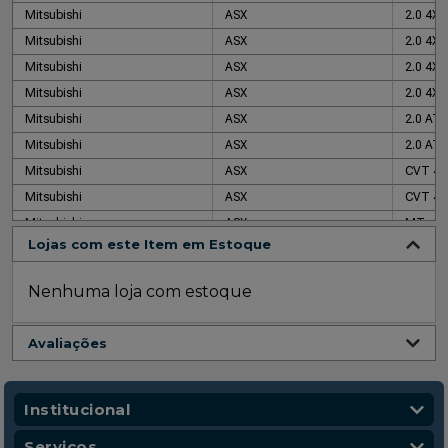
Mitsubishi
ASX
2.0 4X
Mitsubishi
ASX
2.0 4X
Mitsubishi
ASX
2.0 4X4
Mitsubishi
ASX
2.0 4X4
Mitsubishi
ASX
2.0 AT
Mitsubishi
ASX
2.0 AT 
Mitsubishi
ASX
CVT 4X
Mitsubishi
ASX
CVT 4X
Mitsubishi
ASX
MT
Lojas com este Item em Estoque
Mitsubishi
ASX
Oneil 4
Mitsubishi
ASX
Outdoo
Nenhuma loja com estoque
Avaliações
Institucional
Quem Somos
Serviços