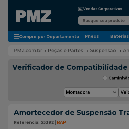
Vendas Corporativas
Busque seu produto
Pneus
Baterias
Compre por Departamento
Peças e Partes
Suspensão
Am
Verificador de Compatibilidade
Caminhã
Montadora
Veí
Amortecedor de Suspensão Tra
Referência
:
55392
BAP