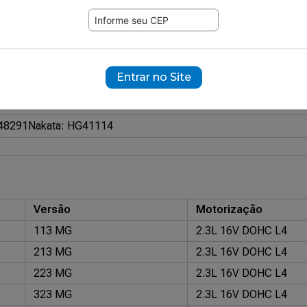
413
ramente ilustrativas.
12584
Entrar no Site
surizado HG (Gás)
48291
Nakata: HG41114
Versão
Motorização
113 MG
2.3L 16V DOHC L4
213 MG
2.3L 16V DOHC L4
223 MG
2.3L 16V DOHC L4
323 MG
2.3L 16V DOHC L4