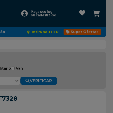
Faça seu login
ou cadastre-se
são
Super Ofertas
Insira seu CEP
litário
Van
VERIFICAR
T7328