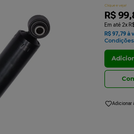
Clique e veja!
R$
99
,
Em até
2
x
R
R$
97
,
79
à v
Condições
Adicio