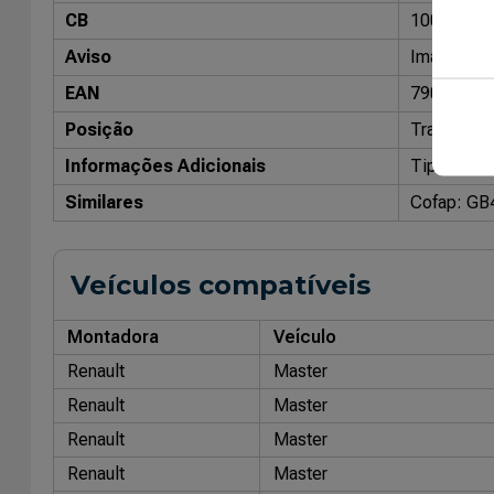
CB
10098002
Aviso
Imagens me
EAN
79086804
Posição
Traseiro
Informações Adicionais
Tipo: Pres
Similares
Cofap: GB
Veículos compatíveis
Montadora
Veículo
Renault
Master
Renault
Master
Renault
Master
Renault
Master