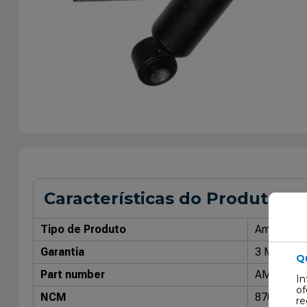
Características do Produto
Tipo de Produto
Amorteced
Garantia
3 Meses
Q
Part number
AMT7328
In
of
NCM
87088000
re