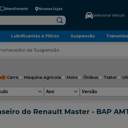
Atendimento
Nossas lojas
Selecionar Veículo
Lubrificantes e Filtros
Suspensão
Transmis
ortecedor de Suspensão
o
Carro
Máquina Agrícola
Moto
Ônibus
Trator
Uti
culo
Ano
Versão
seiro do Renault Master - BAP AM