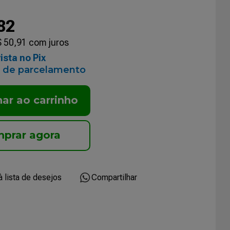
82
$
50
,
91
com juros
ista no Pix
 de parcelamento
nar ao carrinho
Compartilhar