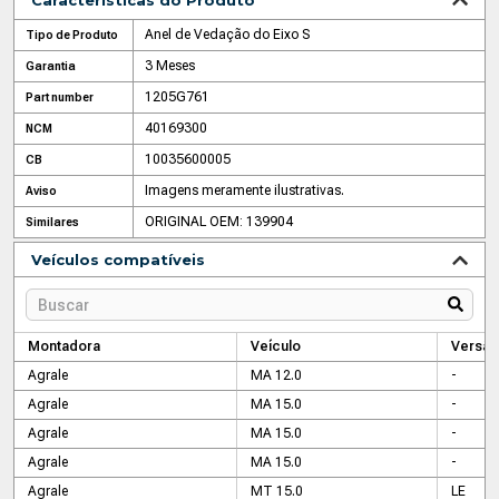
Características do Produto
Anel de Vedação do Eixo S
Tipo de Produto
3 Meses
Garantia
1205G761
Part number
40169300
NCM
10035600005
CB
Imagens meramente ilustrativas.
Aviso
ORIGINAL OEM: 139904
Similares
Veículos compatíveis
Montadora
Veículo
Versão
Agrale
MA 12.0
-
Agrale
MA 15.0
-
Agrale
MA 15.0
-
Agrale
MA 15.0
-
Agrale
MT 15.0
LE