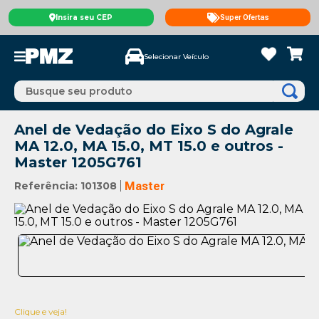
Insira seu CEP
Super Ofertas
Selecionar Veículo
Busque seu produto
Anel de Vedação do Eixo S do Agrale
MA 12.0, MA 15.0, MT 15.0 e outros -
Master 1205G761
Referência
:
101308
Master
Clique e veja!