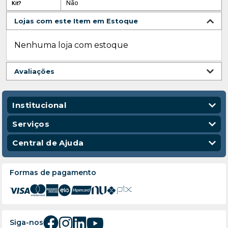
Não
Kit?
Lojas com este Item em Estoque
Nenhuma loja com estoque
Avaliações
Institucional
Quem Somos
Serviços
Nossas Lojas
Vendas Corporativas
Central de Ajuda
Código de Conduta
Entregas
Política de Privacidade
Escola para Mecânicos
Política de Troca e Devolução
Formas de pagamento
Política de Frete e Entrega
Atendimento
Siga-nos