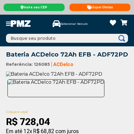
Insira seu CEP
Super Ofertas
Selecionar Veículo
Busque seu produto
Bateria ACDelco 72Ah EFB - ADF72PD
Referência
:
126085
ACDelco
Clique e veja!
R$
728
,
04
Em até
12
x
R$
68
,
82
com juros