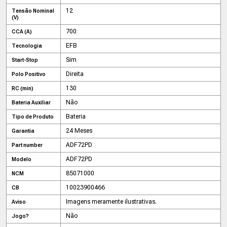
12
Tensão Nominal
(V)
700
CCA (A)
EFB
Tecnologia
Sim
Start-Stop
Direita
Polo Positivo
130
RC (min)
Não
Bateria Auxiliar
Bateria
Tipo de Produto
24 Meses
Garantia
ADF72PD
Part number
ADF72PD
Modelo
85071000
NCM
10023900466
CB
Imagens meramente ilustrativas.
Aviso
Não
Jogo?