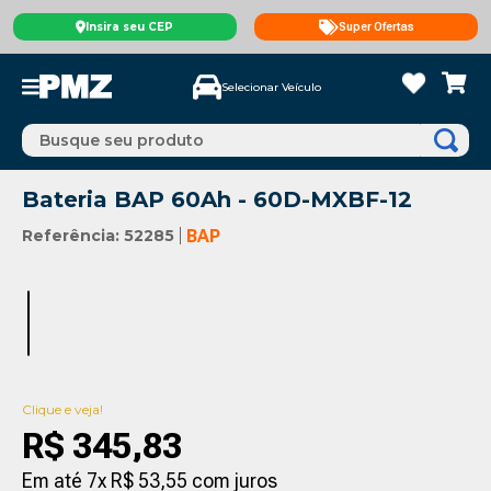
Insira seu CEP
Super Ofertas
Selecionar Veículo
Busque seu produto
Bateria BAP 60Ah - 60D-MXBF-12
Referência
:
52285
BAP
Clique e veja!
R$
345
,
83
Em até
7
x
R$
53
,
55
com juros