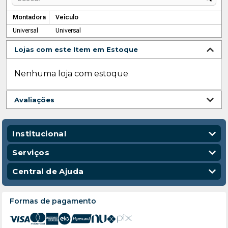
Montadora
Veículo
Universal
Universal
Lojas com este Item em Estoque
Nenhuma loja com estoque
Avaliações
Institucional
Quem Somos
Serviços
Nossas Lojas
Vendas Corporativas
Central de Ajuda
Código de Conduta
Entregas
Política de Privacidade
Escola para Mecânicos
Política de Troca e Devolução
Formas de pagamento
Política de Frete e Entrega
Atendimento