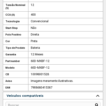
12
Tensão Nominal
(V)
400
CCA (A)
Convencional
Tecnologia
Não
Start-Stop
Direita
Polo Positivo
Preta
Cor
Bateria
Tipo de Produto
12 Meses
Garantia
60D-MXBF-12
Part number
60D-MXBF-12
Modelo
10098001528
CB
Imagens meramente ilustrativas.
Aviso
7908680415387
EAN
Veículos compatíveis