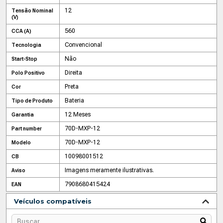
12
Tensão Nominal
(V)
560
CCA (A)
Convencional
Tecnologia
Não
Start-Stop
Direita
Polo Positivo
Preta
Cor
Bateria
Tipo de Produto
12 Meses
Garantia
70D-MXP-12
Part number
70D-MXP-12
Modelo
10098001512
CB
Imagens meramente ilustrativas.
Aviso
7908680415424
EAN
Veículos compatíveis