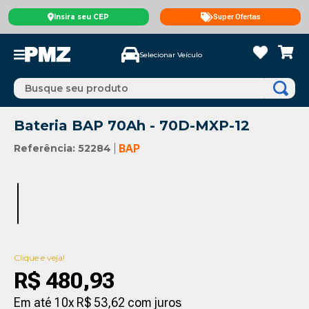
Insira seu CEP
Super Ofertas
Selecionar Veículo
Busque seu produto
Bateria BAP 70Ah - 70D-MXP-12
Referência
:
52284
BAP
Clique e veja!
R$
480
,
93
Em até
10
x
R$
53
,
62
com juros