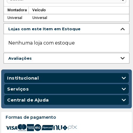
Montadora
Veículo
Universal
Universal
Lojas com este Item em Estoque
Nenhuma loja com estoque
Avaliações
Institucional
Quem Somos
Serviços
Nossas Lojas
Vendas Corporativas
Central de Ajuda
Código de Conduta
Entregas
Política de Privacidade
Escola para Mecânicos
Política de Troca e Devolução
Formas de pagamento
Política de Frete e Entrega
Atendimento