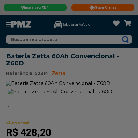
Insira seu CEP
Super Ofertas
Selecionar Veículo
Busque seu produto
Bateria Zetta 60Ah Convencional -
Z60D
Referência
:
52314
Zetta
Clique e veja!
R$
428
,
20