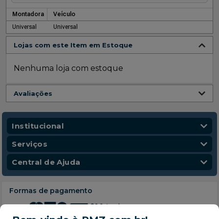
Montadora
Veículo
Universal
Universal
Lojas com este Item em Estoque
Nenhuma loja com estoque
Avaliações
Institucional
Quem Somos
Serviços
Nossas Lojas
Vendas Corporativas
Central de Ajuda
Código de Conduta
Entregas
Política de Privacidade
Escola para Mecânicos
Política de Troca e Devolução
Formas de pagamento
Política de Frete e Entrega
Atendimento