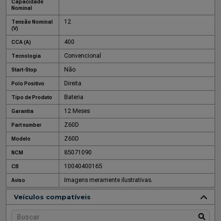
Capacidade
Nominal
12
Tensão Nominal
(V)
400
CCA (A)
Convencional
Tecnologia
Não
Start-Stop
Direita
Polo Positivo
Bateria
Tipo de Produto
12 Meses
Garantia
Z60D
Part number
Z60D
Modelo
85071090
NCM
10040400165
CB
Imagens meramente ilustrativas.
Aviso
Veículos compatíveis