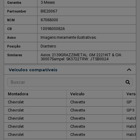
3 Meses
Garantia
BIE20067
Part number
87088000
NCM
10098000826
CB
Imagens meramente ilustrativas.
Aviso
Dianteiro
Posição
Axios: 2139
GRAZZIMETAL: GM 2221
KIT & CIA:
Similares
30007
Sampel: SK3722
TRW: JTSB0024
Veículos compatíveis
Montadora
Veículo
Versão
Chevrolet
Chevette
GP
Chevrolet
Chevette
GP II
Chevrolet
Chevette
Hatch
Chevrolet
Chevette
Hatch
Chevrolet
Chevette
Hatch