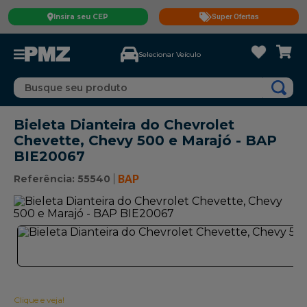
Insira seu CEP
Super Ofertas
Selecionar Veículo
Busque seu produto
Bieleta Dianteira do Chevrolet
Chevette, Chevy 500 e Marajó - BAP
BIE20067
Referência
:
55540
BAP
Clique e veja!