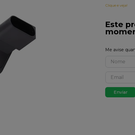
Clique e veja!
Este pr
momen
Enviar