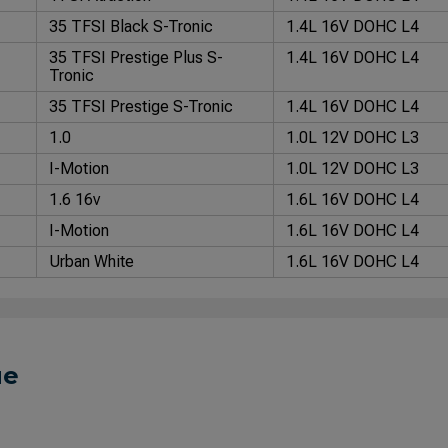
35 TFSI Black S-Tronic
1.4L 16V DOHC L4
35 TFSI Prestige Plus S-
1.4L 16V DOHC L4
Tronic
35 TFSI Prestige S-Tronic
1.4L 16V DOHC L4
1.0
1.0L 12V DOHC L3
I-Motion
1.0L 12V DOHC L3
1.6 16v
1.6L 16V DOHC L4
I-Motion
1.6L 16V DOHC L4
Urban White
1.6L 16V DOHC L4
Urban White I-Motion
1.6L 16V DOHC L4
Bluemotion
1.0L 12V DOHC L3
Bluemotion
1.0L 12V DOHC L3
ue
Comfortline
1.0L 8V SOHC L4
Highline
1.6L 16V DOHC L4
Highline I-Motion
1.6L 16V DOHC L4