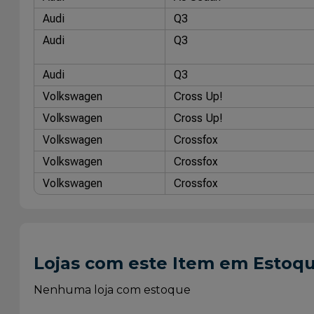
Audi
Q3
Audi
Q3
Audi
Q3
Volkswagen
Cross Up!
Volkswagen
Cross Up!
Volkswagen
Crossfox
Volkswagen
Crossfox
Volkswagen
Crossfox
Volkswagen
Crossfox
Volkswagen
Fox
Volkswagen
Fox
Lojas com este Item em Estoq
Volkswagen
Fox
Nenhuma loja com estoque
Volkswagen
Fox
Volkswagen
Fox