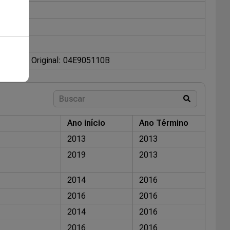
kswagen Original: 04E905110B
Ano início
Ano Término
2013
2013
2019
2013
2014
2016
2016
2016
2014
2016
2016
2016