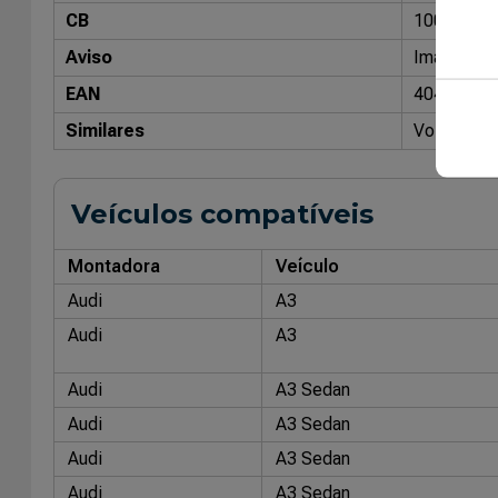
CB
10008305
Aviso
Imagens me
EAN
40470264
Similares
Volkswagen
Veículos compatíveis
Montadora
Veículo
Audi
A3
Audi
A3
Audi
A3 Sedan
Audi
A3 Sedan
Audi
A3 Sedan
Audi
A3 Sedan