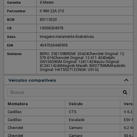
6 Meses
Garantia
0 986 22A 210
Part number
85113020
NCM
10008304978
CB
Imagens meramente ilustrativas.
Aviso
4047026440508
EAN
BERU: ZSE159
BREMI: 20424
Chevrolet Original: 12
Similares
570 616
Chevrolet Original: 12 611 424
Delphi:
GN10639
GM Original: 12611424
Isuzu Original:
8126114240
Magneti Marelli: BI0077MM
Mitsubishi
Original: H6T55271ZC
NGK: U5132
Veículos compatíveis
Montadora
Veículo
Versão
Cadillac
CTS
V 6.2 V
Cadillac
Escalade
ESV 6.2
Chevrolet
Camaro
6.2 Ss 
Chevrolet
Camaro
SS 6.2 