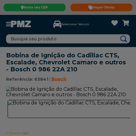
Insira seu CEP
Super Ofertas
Selecionar Veículo
Busque seu produto
Bobina de Ignição do Cadillac CTS,
Escalade, Chevrolet Camaro e outros
- Bosch 0 986 22A 210
Referência
:
63841
Bosch
Clique e veja!