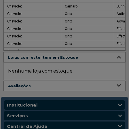
Chevrolet
Camaro
SunriSE
Chevrolet
Onix
Activ
Chevrolet
Onix
Advant
Chevrolet
Onix
Effect
Chevrolet
Onix
Effect
Chevrolet
Onix
Effect
Chevrolet
Onix
Joy
Lojas com este Item em Estoque
Chevrolet
Onix
Lollapa
Chevrolet
Onix
LS
Nenhuma loja com estoque
Chevrolet
Onix
LT
Chevrolet
Onix
LT
Avaliações
Chevrolet
Onix
LT
Chevrolet
Onix
LT
Chevrolet
Onix
LT
Institucional
Chevrolet
Onix
LT
Quem Somos
Serviços
Chevrolet
Onix
LTZ
Nossas Lojas
Vendas Corporativas
Central de Ajuda
Chevrolet
Onix
LTZ
Código de Conduta