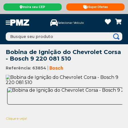
Insira seu CEP
Super Ofertas
Selecionar Veículo
Busque seu produto
Bobina de Ignição do Chevrolet Corsa
- Bosch 9 220 081 510
Referência
:
63854
Bosch
Clique e veja!