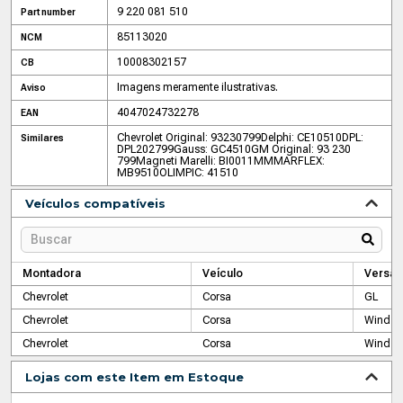
9 220 081 510
Part number
85113020
NCM
10008302157
CB
Imagens meramente ilustrativas.
Aviso
4047024732278
EAN
Chevrolet Original: 93230799
Delphi: CE10510
DPL:
Similares
DPL202799
Gauss: GC4510
GM Original: 93 230
799
Magneti Marelli: BI0011MM
MARFLEX:
MB9510
OLIMPIC: 41510
Veículos compatíveis
Montadora
Veículo
Versão
Chevrolet
Corsa
GL
Chevrolet
Corsa
Wind EF
Chevrolet
Corsa
Wind Su
Lojas com este Item em Estoque