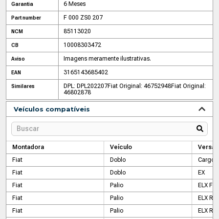
6 Meses
Garantia
F 000 ZS0 207
Part number
85113020
NCM
10008303472
CB
Imagens meramente ilustrativas.
Aviso
3165143685402
EAN
DPL: DPL202207
Fiat Original: 46752948
Fiat Original:
Similares
46802878
Veículos compatíveis
Montadora
Veículo
Versão
Fiat
Doblo
Cargo F
Fiat
Doblo
EX
Fiat
Palio
ELX Fir
Fiat
Palio
ELX RS
Fiat
Palio
ELX RST