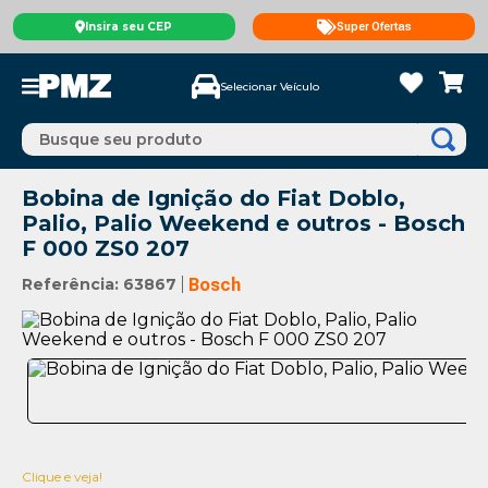
Insira seu CEP
Super Ofertas
Selecionar Veículo
Busque seu produto
Bobina de Ignição do Fiat Doblo,
Palio, Palio Weekend e outros - Bosch
F 000 ZS0 207
Referência
:
63867
Bosch
Clique e veja!