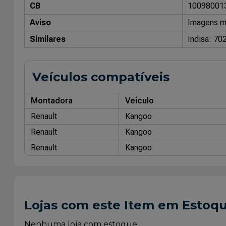
CB
10098001
Aviso
Imagens me
Similares
Indisa: 70
Veículos compatíveis
Montadora
Veículo
Renault
Kangoo
Renault
Kangoo
Renault
Kangoo
Lojas com este Item em Estoq
Nenhuma loja com estoque