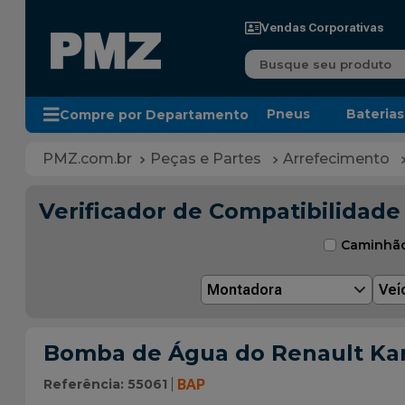
Vendas Corporativas
Busque seu produto
Pneus
Baterias
Compre por Departamento
Peças e Partes
Arrefecimento
Verificador de Compatibilidade
Caminhã
Montadora
Veí
Bomba de Água do Renault Ka
Referência
:
55061
BAP