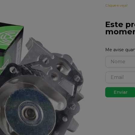
Clique e veja!
Este pr
momen
Enviar