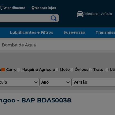
Atendimento
Nossas lojas
Selecionar Veículo
Lubrificantes e Filtros
Suspensão
Transmis
Bomba de Água
o
Carro
Máquina Agrícola
Moto
Ônibus
Trator
Uti
culo
Ano
Versão
ngoo - BAP BDA50038