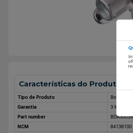
Q
In
of
re
Características do Produto
Tipo de Produto
Bomba de 
Garantia
3 Meses
Part number
BDA50038
NCM
84138100