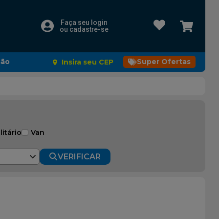
Faça seu login
ou cadastre-se
são
Super Ofertas
Insira seu CEP
litário
Van
VERIFICAR