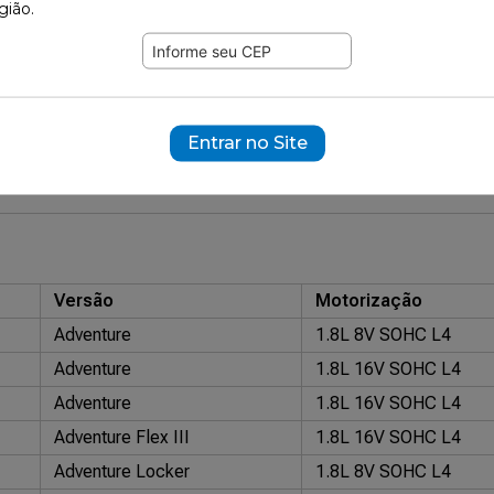
gião.
467
ramente ilustrativas.
43310
ransmissão: MANUAL
Entrar no Site
nal: 55190970
Versão
Motorização
Adventure
1.8L 8V SOHC L4
Adventure
1.8L 16V SOHC L4
Adventure
1.8L 16V SOHC L4
Adventure Flex III
1.8L 16V SOHC L4
Adventure Locker
1.8L 8V SOHC L4