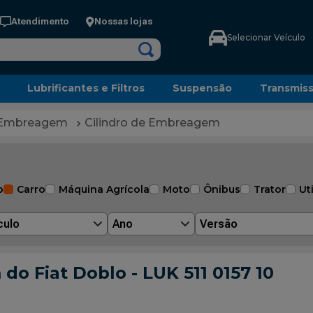
Atendimento
Nossas lojas
Selecionar Veículo
Lubrificantes e Filtros
Suspensão
Transmis
Embreagem
Cilindro de Embreagem
o
Carro
Máquina Agrícola
Moto
Ônibus
Trator
Uti
culo
Ano
Versão
o Fiat Doblo - LUK 511 0157 10