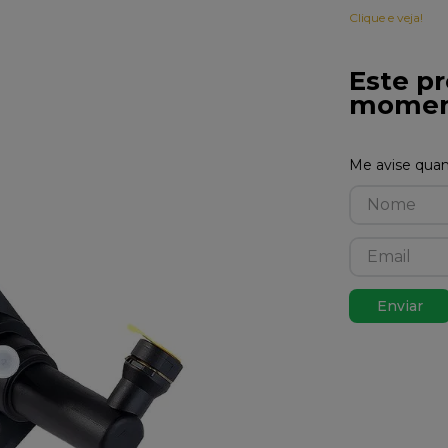
Clique e veja!
Este pr
momen
Enviar