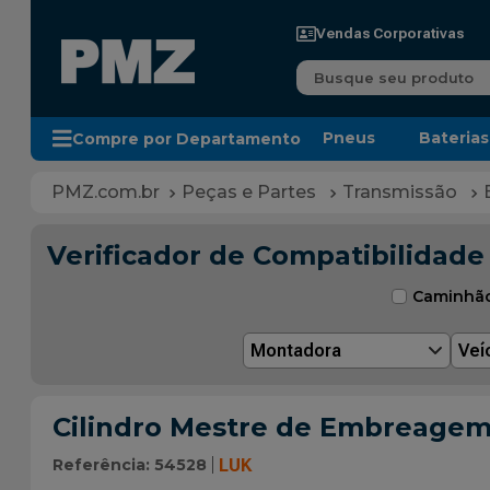
Vendas Corporativas
Busque seu produto
Pneus
Baterias
Compre por Departamento
Peças e Partes
Transmissão
Verificador de Compatibilidade
Caminhã
Montadora
Veí
Cilindro Mestre de Embreagem d
Referência
:
54528
LUK