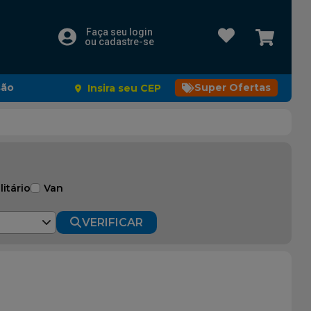
Faça seu login
ou cadastre-se
são
Super Ofertas
Insira seu CEP
litário
Van
VERIFICAR