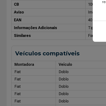
re
CB
10035000
Aviso
Imagens me
EAN
40148705
Informações Adicionais
Tipo de T
Similares
Fiat Origi
Veículos compatíveis
Montadora
Veículo
Fiat
Doblo
Fiat
Doblo
Fiat
Doblo
Fiat
Doblo
Fiat
Doblo