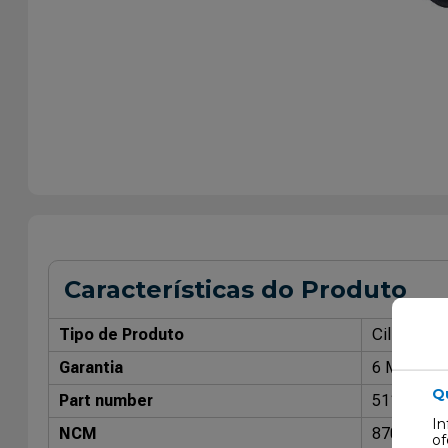
Características do Produto
Tipo de Produto
Cilindro 
Garantia
6 Meses
Q
Part number
511 0157 
In
NCM
87089300
of