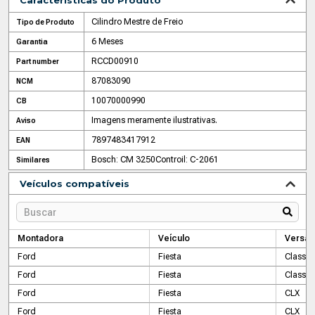
Características do Produto
Cilindro Mestre de Freio
Tipo de Produto
6 Meses
Garantia
RCCD00910
Part number
87083090
NCM
10070000990
CB
Imagens meramente ilustrativas.
Aviso
7897483417912
EAN
Bosch: CM 3250
Controil: C-2061
Similares
Veículos compatíveis
Montadora
Veículo
Versão
Ford
Fiesta
Class
Ford
Fiesta
Class
Ford
Fiesta
CLX
Ford
Fiesta
CLX