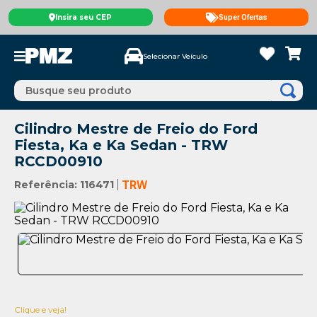
Insira seu CEP
Super Ofertas
Selecionar Veículo
Busque seu produto
Cilindro Mestre de Freio do Ford
Fiesta, Ka e Ka Sedan - TRW
RCCD00910
Referência
:
116471
TRW
Clique e veja!