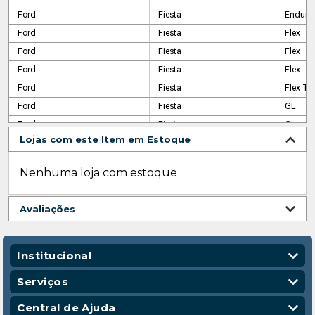
Ford
Fiesta
Endura
Ford
Fiesta
Flex
Ford
Fiesta
Flex
Ford
Fiesta
Flex
Ford
Fiesta
Flex Tra
Ford
Fiesta
GL
Ford
Fiesta
GL
Lojas com este Item em Estoque
Ford
Fiesta
Personn
Ford
Fiesta
Sedan 
Nenhuma loja com estoque
Ford
Fiesta
Street
Ford
Fiesta
Superc
Avaliações
Ford
Ka
1.0
Ford
Ka
1.0
Ford
Ka
S
Institucional
Ford
Ka
SE Plus
Quem Somos
Serviços
Ford
Ka Sedan
SE
Nossas Lojas
Vendas Corporativas
Central de Ajuda
Ford
Ka Sedan
SE Plus
Código de Conduta