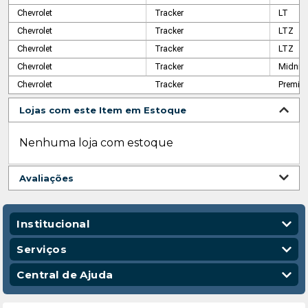
Chevrolet
Tracker
LT
Chevrolet
Tracker
LTZ
Chevrolet
Tracker
LTZ
Chevrolet
Tracker
Midnig
Chevrolet
Tracker
Premier
Lojas com este Item em Estoque
Nenhuma loja com estoque
Avaliações
Institucional
Quem Somos
Serviços
Nossas Lojas
Vendas Corporativas
Central de Ajuda
Código de Conduta
Entregas
Política de Privacidade
Escola para Mecânicos