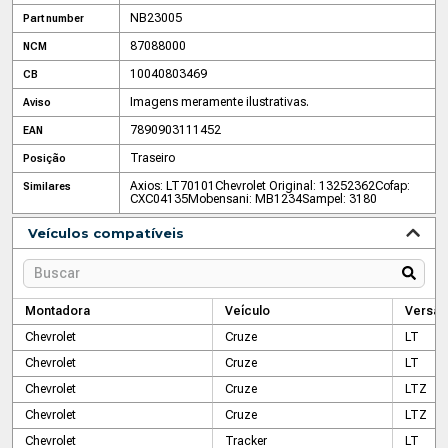
NB23005
Part number
87088000
NCM
10040803469
CB
Imagens meramente ilustrativas.
Aviso
7890903111452
EAN
Traseiro
Posição
Axios: LT70101
Chevrolet Original: 13252362
Cofap:
Similares
CXC04135
Mobensani: MB1234
Sampel: 3180
Veículos compatíveis
Montadora
Veículo
Versão
Chevrolet
Cruze
LT
Chevrolet
Cruze
LT
Chevrolet
Cruze
LTZ
Chevrolet
Cruze
LTZ
Chevrolet
Tracker
LT