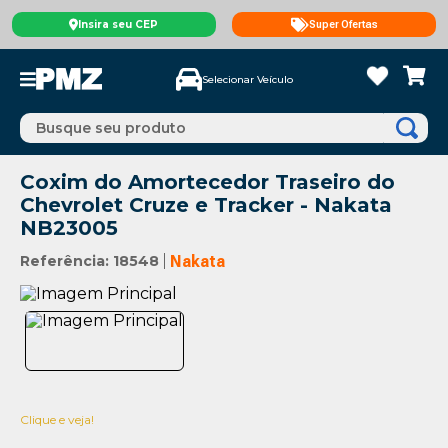
Insira seu CEP
Super Ofertas
Selecionar Veículo
Busque seu produto
Coxim do Amortecedor Traseiro do
Chevrolet Cruze e Tracker - Nakata
NB23005
Referência
:
18548
Nakata
Clique e veja!