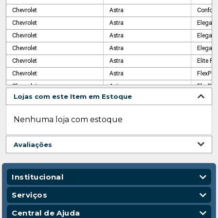
Chevrolet
Astra
Confort
Chevrolet
Astra
Elegan
Chevrolet
Astra
Eleganc
Chevrolet
Astra
Eleganc
Chevrolet
Astra
Elite F
Chevrolet
Astra
FlexPow
Chevrolet
Astra
FlexPow
Lojas com este Item em Estoque
Chevrolet
Astra
GL
Chevrolet
Astra
GL MPF
Nenhuma loja com estoque
Chevrolet
Astra
GLS
Chevrolet
Astra
GLS SFI
Avaliações
Chevrolet
Astra
GLS SFI
Chevrolet
Astra
GSI
Chevrolet
Vectra
Eleganc
Institucional
Chevrolet
Vectra
Elite Ta
Quem Somos
Serviços
Chevrolet
Vectra
Express
Nossas Lojas
Vendas Corporativas
Central de Ajuda
Chevrolet
Vectra
Express
Código de Conduta