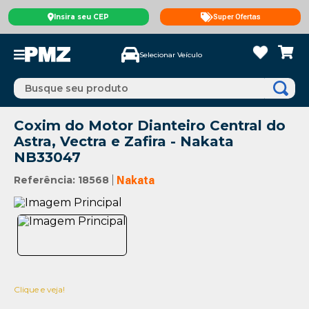
Insira seu CEP
Super Ofertas
Selecionar Veículo
Busque seu produto
Coxim do Motor Dianteiro Central do
Astra, Vectra e Zafira - Nakata
NB33047
Referência
:
18568
Nakata
Clique e veja!