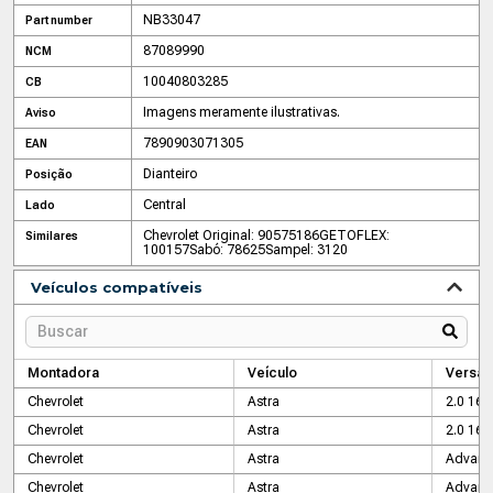
NB33047
Part number
87089990
NCM
10040803285
CB
Imagens meramente ilustrativas.
Aviso
7890903071305
EAN
Dianteiro
Posição
Central
Lado
Chevrolet Original: 90575186
GETOFLEX:
Similares
100157
Sabó: 78625
Sampel: 3120
Veículos compatíveis
Montadora
Veículo
Versão
Chevrolet
Astra
2.0 16v
Chevrolet
Astra
2.0 16v
Chevrolet
Astra
Advant
Chevrolet
Astra
Advant