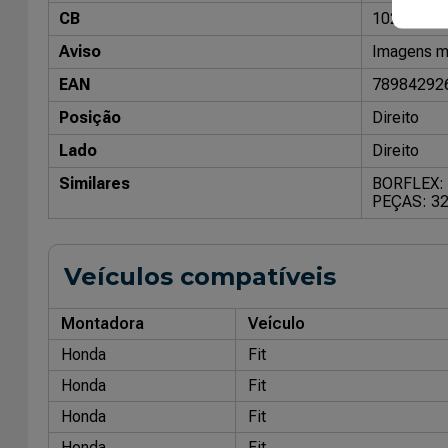
CB
10204801
Aviso
Imagens me
EAN
78984292
Posição
Direito
Lado
Direito
Similares
BORFLEX:
PEÇAS: 3
Veículos compatíveis
Montadora
Veículo
Honda
Fit
Honda
Fit
Honda
Fit
Honda
Fit