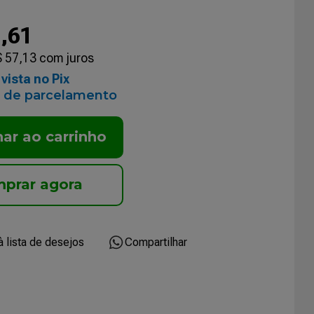
8
,
61
$
57
,
13
com juros
vista no Pix
 de parcelamento
nar ao carrinho
Compartilhar