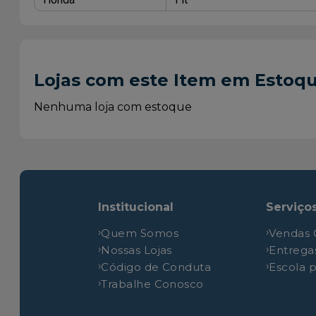
Lojas com este Item em Estoq
Nenhuma loja com estoque
Institucional
Serviço
Quem Somos
Vendas 
Nossas Lojas
Entrega
Código de Conduta
Escola 
Trabalhe Conosco