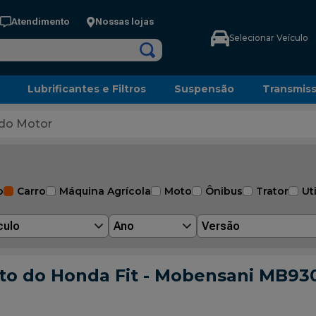
Atendimento
Nossas lojas
Selecionar Veículo
Lubrificantes e Filtros
Suspensão
Transmis
do Motor
o
Carro
Máquina Agrícola
Moto
Ônibus
Trator
Uti
culo
Ano
Versão
ito do Honda Fit - Mobensani MB93