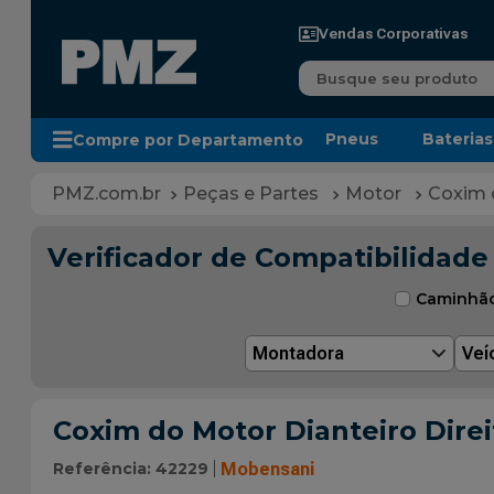
Vendas Corporativas
Busque seu produto
Pneus
Baterias
Compre por Departamento
Peças e Partes
Motor
Coxim 
Verificador de Compatibilidade
Caminhã
Montadora
Veí
Coxim do Motor Dianteiro Dire
Referência
:
42229
Mobensani