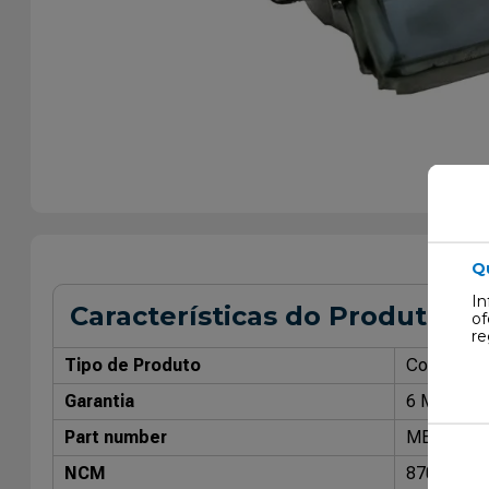
Q
In
Características do Produto
of
re
Tipo de Produto
Coxim do 
Garantia
6 Meses
Part number
MB9308
NCM
87089990