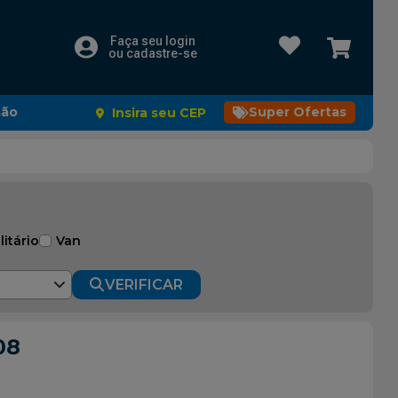
Faça seu login
ou cadastre-se
são
Super Ofertas
Insira seu CEP
litário
Van
VERIFICAR
08