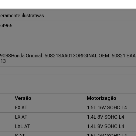
337
ramente ilustrativas.
64966
 9038
Honda Original: 50821SAA013
ORIGINAL OEM: 50821.SAA
213
Versão
Motorização
EX AT
1.5L 16V SOHC L4
LX AT
1.4L 8V SOHC L4
LXL AT
1.4L 8V SOHC L4
S AT
1.5L 16V SOHC L4