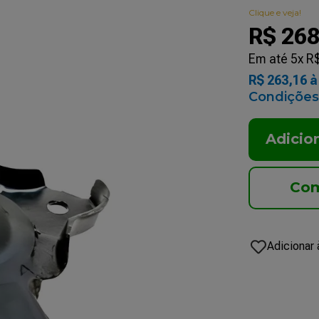
Clique e veja!
R$
26
Em até
5
x
R
R$
263
,
16
à 
Condições
Adicio