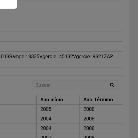
.013
Sampel: 8335
Vgercie: 45132
Vgercie: 9321
ZAP
Ano início
Ano Término
2005
2008
2004
2008
2004
2008
2007
2008