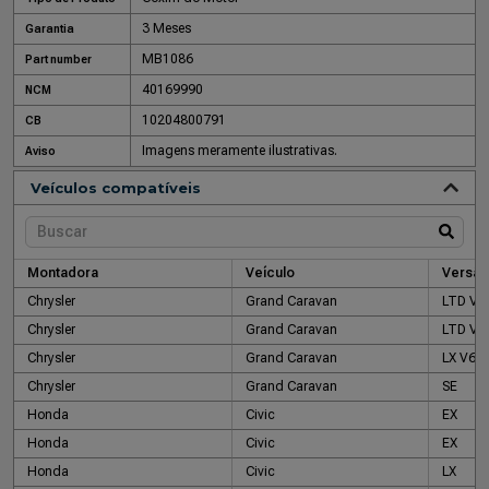
3 Meses
Garantia
MB1086
Part number
40169990
NCM
10204800791
CB
Imagens meramente ilustrativas.
Aviso
Veículos compatíveis
Montadora
Veículo
Versão
Chrysler
Grand Caravan
LTD V6
Chrysler
Grand Caravan
LTD V6
Chrysler
Grand Caravan
LX V6
Chrysler
Grand Caravan
SE
Honda
Civic
EX
Honda
Civic
EX
Honda
Civic
LX