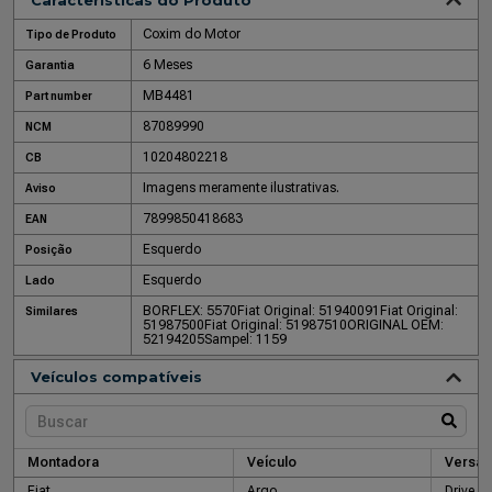
Características do Produto
Coxim do Motor
Tipo de Produto
6 Meses
Garantia
MB4481
Part number
87089990
NCM
10204802218
CB
Imagens meramente ilustrativas.
Aviso
7899850418683
EAN
Esquerdo
Posição
Esquerdo
Lado
BORFLEX: 5570
Fiat Original: 51940091
Fiat Original:
Similares
51987500
Fiat Original: 51987510
ORIGINAL OEM:
52194205
Sampel: 1159
Veículos compatíveis
Montadora
Veículo
Versão
Fiat
Argo
Drive 1.