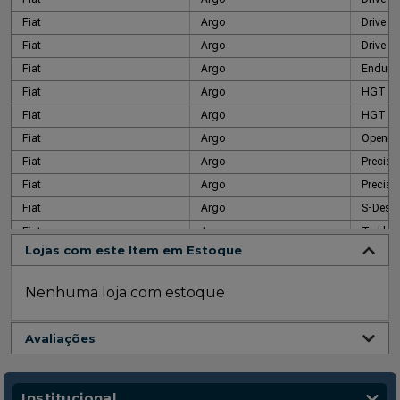
Fiat
Argo
Drive 1.
Fiat
Argo
Drive 1
Fiat
Argo
Endura
Fiat
Argo
HGT
Fiat
Argo
HGT
Fiat
Argo
Opening
Fiat
Argo
Precisi
Fiat
Argo
Precisi
Fiat
Argo
S-Desig
Fiat
Argo
Trekkin
Lojas com este Item em Estoque
Fiat
Argo
Trekkin
Fiat
Argo
Trekkin
Nenhuma loja com estoque
Fiat
Cronos
(PCD)
Fiat
Cronos
1.3
Avaliações
Fiat
Cronos
Drive
Fiat
Cronos
Drive
Fiat
Cronos
Drive
Institucional