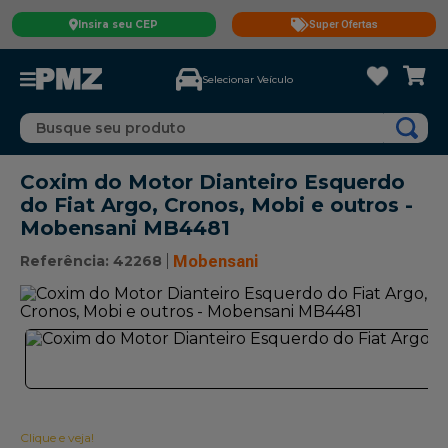
Insira seu CEP
Super Ofertas
Selecionar Veículo
Busque seu produto
Coxim do Motor Dianteiro Esquerdo
do Fiat Argo, Cronos, Mobi e outros -
Mobensani MB4481
Referência
:
42268
Mobensani
Clique e veja!