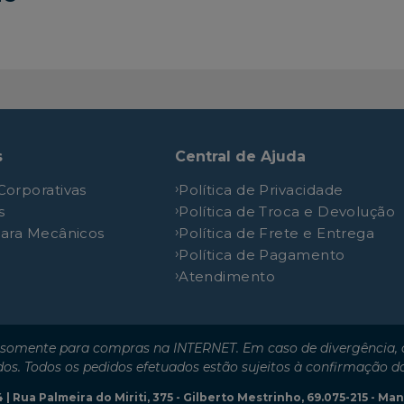
Move TSI
1.0L 12V DOHC L3
Pepper 170 TSI
1.0L 12V DOHC L3
Pepper TSI
1.0L 12V DOHC L3
Red
1.0L 12V DOHC L3
RED I-Motion
1.0L 12V DOHC L3
s
Central de Ajuda
RED TSI
1.0L 12V DOHC L3
Corporativas
Política de Privacidade
Run
1.0L 12V DOHC L3
s
Política de Troca e Devolução
Run I-Motion
1.0L 12V DOHC L3
para Mecânicos
Política de Frete e Entrega
SpeED TSI
1.0L 12V DOHC L3
Política de Pagamento
Atendimento
Take
1.0L 12V DOHC L3
Take
1.0L 12V DOHC L3
Total Flex
1.0L 12V DOHC L3
somente para compras na INTERNET. Em caso de divergência, o
Track
1.0L 12V DOHC L3
dos. Todos os pedidos efetuados estão sujeitos à confirmação d
White
1.0L 12V DOHC L3
| Rua Palmeira do Miriti, 375 - Gilberto Mestrinho, 69.075-215 - M