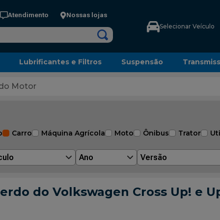
Atendimento
Nossas lojas
Selecionar Veículo
Lubrificantes e Filtros
Suspensão
Transmis
do Motor
o
Carro
Máquina Agrícola
Moto
Ônibus
Trator
Uti
culo
Ano
Versão
uerdo do Volkswagen Cross Up! e U