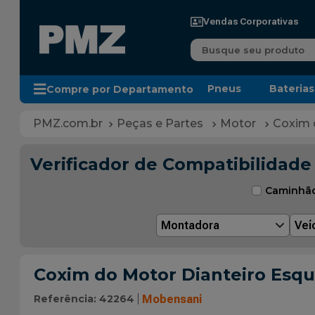
Vendas Corporativas
Busque seu produto
Pneus
Baterias
Compre por Departamento
Peças e Partes
Motor
Coxim 
Verificador de Compatibilidade
Caminhã
Montadora
Veí
Coxim do Motor Dianteiro Esq
Referência
:
42264
Mobensani