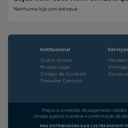
Volkswagen
Up!
Nenhuma loja com estoque
Volkswagen
Up!
Volkswagen
Up!
Volkswagen
Up!
Volkswagen
Up!
Institucional
Serviço
Volkswagen
Up!
Quem Somos
Vendas 
Volkswagen
Up!
Nossas Lojas
Entrega
Volkswagen
Up!
Código de Conduta
Escola 
Volkswagen
Up!
Trabalhe Conosco
Volkswagen
Up!
Volkswagen
Up!
Volkswagen
Up!
Preços e condições de pagamento válidos 
Volkswagen
Up!
Vendas sujeitas à análise e confirmação de da
Volkswagen
Up!
PMZ DISTRIBUIDORA S.A R. | 22.763.502/0017-74 