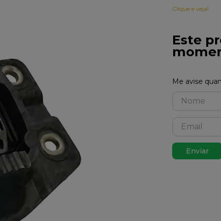
Clique e veja!
Este pr
momen
Enviar