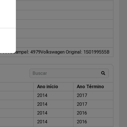
69555B
Sampel: 4979
Volkswagen Original: 1S0199555B
Ano início
Ano Término
2014
2017
2014
2017
2014
2016
2014
2016