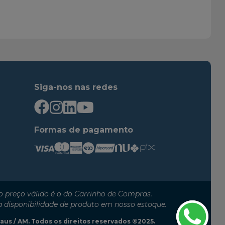
2015
2018
2018
2019
2017
2018
2014
2016
2014
2016
Siga-nos nas redes
2015
2017
2016
2016
2016
2016
Formas de pagamento
2015
2017
2014
2015
2014
2019
2019
2021
 preço válido é o do Carrinho de Compras.
2016
2017
a disponibilidade de produto em nosso estoque.
2014
2016
anaus / AM. Todos os direitos reservados ®2025.