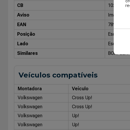
of
CB
10204802
re
Aviso
Imagens me
EAN
78998504
Posição
Esquerdo
Lado
Esquerdo
Similares
BORFLEX:
Veículos compatíveis
Montadora
Veículo
Volkswagen
Cross Up!
Volkswagen
Cross Up!
Volkswagen
Up!
Volkswagen
Up!