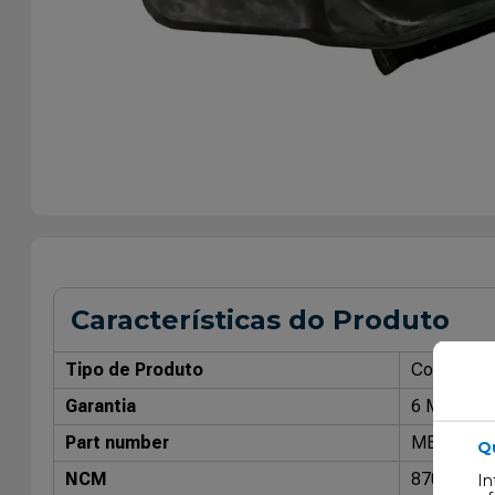
Características do Produto
Tipo de Produto
Coxim do 
Garantia
6 Meses
Part number
MB3043
Q
NCM
87089990
In