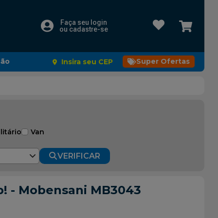
Faça seu login
ou cadastre-se
são
Super Ofertas
Insira seu CEP
litário
Van
VERIFICAR
p! - Mobensani MB3043