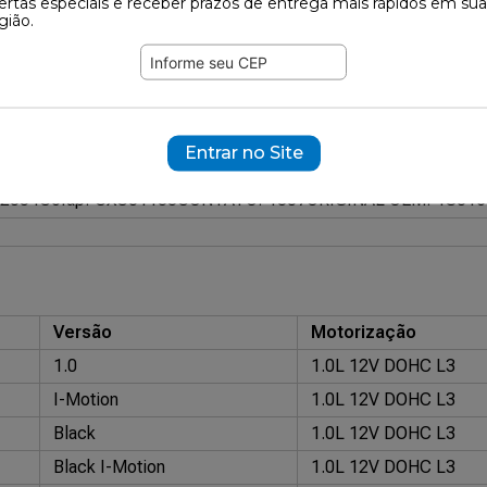
ertas especiais e receber prazos de entrega mais rápidos em sua
141
gião.
ramente ilustrativas.
02453
Entrar no Site
 2054
Cofap: CXC01138
CONTATO: 1807
ORIGINAL OEM: 1S01
Versão
Motorização
1.0
1.0L 12V DOHC L3
I-Motion
1.0L 12V DOHC L3
Black
1.0L 12V DOHC L3
Black I-Motion
1.0L 12V DOHC L3