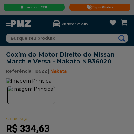
Insira seu CEP
Super Ofertas
Selecionar Veículo
Busque seu produto
Coxim do Motor Direito do Nissan
March e Versa - Nakata NB36020
Referência
:
18622
Nakata
Clique e veja!
R$
334
,
63