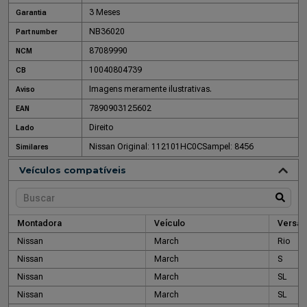
3 Meses
Garantia
NB36020
Part number
87089990
NCM
10040804739
CB
Imagens meramente ilustrativas.
Aviso
7890903125602
EAN
Direito
Lado
Nissan Original: 112101HC0C
Sampel: 8456
Similares
Veículos compatíveis
Montadora
Veículo
Versão
Nissan
March
Rio
Nissan
March
S
Nissan
March
SL
Nissan
March
SL