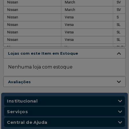
Nissan
March
SV
Nissan
March
SV
Nissan
Versa
S
Nissan
Versa
SL
Nissan
Versa
SL
Nissan
Versa
SL
Nissan
Versa
SL Dire
Lojas com este Item em Estoque
Nissan
Versa
SV
Nissan
Versa
SV
Nenhuma loja com estoque
Nissan
Versa
Unique
Nissan
Versa
Unique
Avaliações
Institucional
Quem Somos
Serviços
Nossas Lojas
Vendas Corporativas
Central de Ajuda
Código de Conduta
Entregas