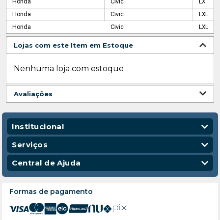
Honda
Civic
LX
Honda
Civic
LXL
Honda
Civic
LXL
Lojas com este Item em Estoque
Nenhuma loja com estoque
Avaliações
Institucional
Quem Somos
Serviços
Nossas Lojas
Vendas Corporativas
Central de Ajuda
Código de Conduta
Entregas
Política de Privacidade
Escola para Mecânicos
Política de Troca e Devolução
Formas de pagamento
Política de Frete e Entrega
Atendimento