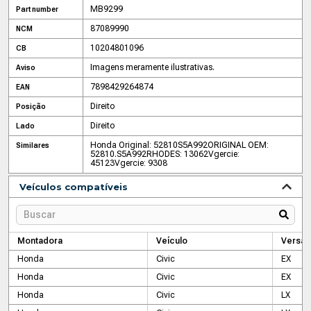
MB9299
Part number
87089990
NCM
10204801096
CB
Imagens meramente ilustrativas.
Aviso
7898429264874
EAN
Direito
Posição
Direito
Lado
Honda Original: 52810S5A992
ORIGINAL OEM:
Similares
52810.S5A992
RHODES: 13062
Vgercie:
45123
Vgercie: 9308
Veículos compatíveis
Montadora
Veículo
Versão
Honda
Civic
EX
Honda
Civic
EX
Honda
Civic
LX