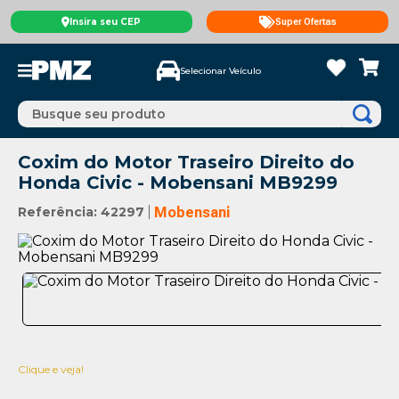
Insira seu CEP
Super Ofertas
Selecionar Veículo
Busque seu produto
Coxim do Motor Traseiro Direito do
Honda Civic - Mobensani MB9299
Referência
:
42297
Mobensani
Clique e veja!