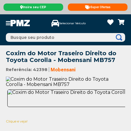
Insira seu CEP
Super Ofertas
Selecionar Veículo
Busque seu produto
Coxim do Motor Traseiro Direito do
Toyota Corolla - Mobensani MB757
Referência
:
42398
Mobensani
Clique e veja!