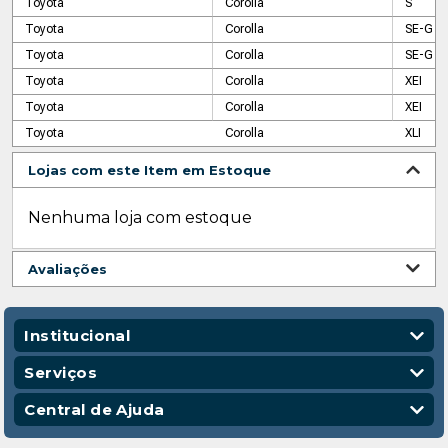
Toyota
Corolla
S
Toyota
Corolla
SE-G
Toyota
Corolla
SE-G
Toyota
Corolla
XEI
Toyota
Corolla
XEI
Toyota
Corolla
XLI
Lojas com este Item em Estoque
Nenhuma loja com estoque
Avaliações
Institucional
Quem Somos
Serviços
Nossas Lojas
Vendas Corporativas
Central de Ajuda
Código de Conduta
Entregas
Política de Privacidade