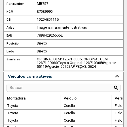
MB757
Part number
87089990
NCM
10204801115
CB
Imagens meramente ilustrativas.
Aviso
7898429265352
EAN
Direito
Posição
Direito
Lado
ORIGINAL OEM: 12371.0D050
ORIGINAL OEM:
Similares
12371.0D080
Toyota Original: 123710D050
Vgercie:
55119
Vgercie: 9575
ZAP PEÇAS: 3624
Veículos compatíveis
Montadora
Veículo
Versão
Toyota
Corolla
Fielder
Toyota
Corolla
Fielder 
Toyota
Corolla
Fielder 