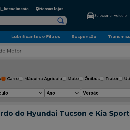
Atendimento
Nossas lojas
Selecionar Veículo
Lubrificantes e Filtros
Suspensão
Transmis
do Motor
o
Carro
Máquina Agrícola
Moto
Ônibus
Trator
Uti
culo
Ano
Versão
erdo do Hyundai Tucson e Kia Spo