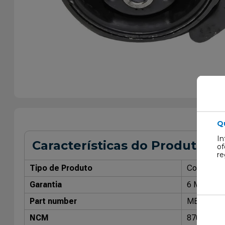
Q
In
Características do Produto
of
re
Tipo de Produto
Coxim do 
Garantia
6 Meses
Part number
MB9287
NCM
87089990