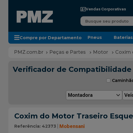
Vendas Corporativas
Busque seu produto
Pneus
Baterias
Compre por Departamento
Peças e Partes
Motor
Coxim 
Verificador de Compatibilidade
Caminhã
Montadora
Veí
Coxim do Motor Traseiro Esqu
Referência
:
42373
Mobensani