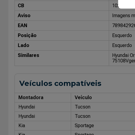
CB
10204801
Aviso
Imagens me
EAN
78984292
Posição
Esquerdo
Lado
Esquerdo
Similares
Hyundai Or
75108
Vger
Veículos compatíveis
Montadora
Veículo
Hyundai
Tucson
Hyundai
Tucson
Kia
Sportage
Kia
Sportage