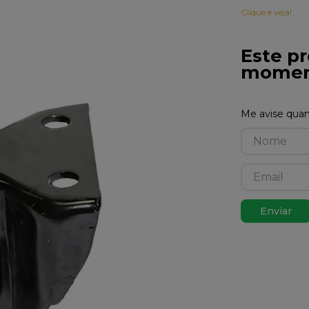
Clique e veja!
Este pr
momen
Enviar