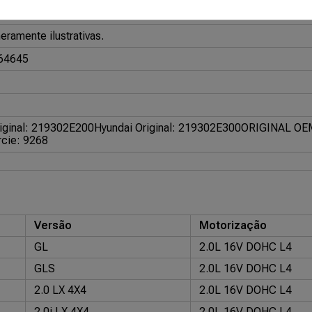
153
ramente ilustrativas.
64645
iginal: 219302E200
Hyundai Original: 219302E300
ORIGINAL OE
cie: 9268
Versão
Motorização
GL
2.0L 16V DOHC L4
GLS
2.0L 16V DOHC L4
2.0 LX 4X4
2.0L 16V DOHC L4
2.0i LX 4X4
2.0L 16V DOHC L4