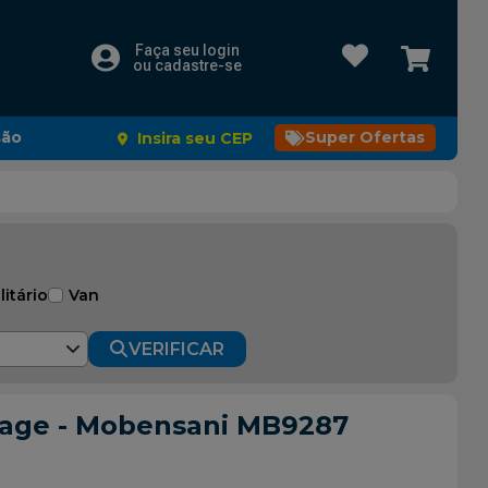
Faça seu login
ou cadastre-se
são
Super Ofertas
Insira seu CEP
litário
Van
VERIFICAR
rtage - Mobensani MB9287