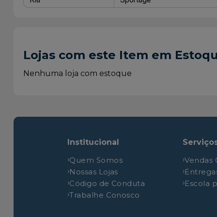
Lojas com este Item em Estoq
Nenhuma loja com estoque
Institucional
Serviço
Quem Somos
Vendas 
Nossas Lojas
Entrega
Código de Conduta
Escola 
Trabalhe Conosco