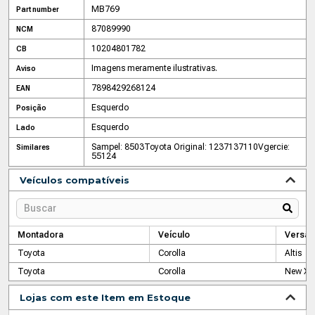
MB769
Part number
87089990
NCM
10204801782
CB
Imagens meramente ilustrativas.
Aviso
7898429268124
EAN
Esquerdo
Posição
Esquerdo
Lado
Sampel: 8503
Toyota Original: 1237137110
Vgercie:
Similares
55124
Veículos compatíveis
Montadora
Veículo
Versão
Toyota
Corolla
Altis
Toyota
Corolla
New XE
Lojas com este Item em Estoque