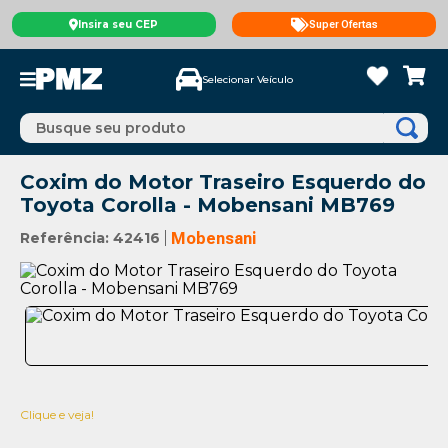
Insira seu CEP
Super Ofertas
Selecionar Veículo
Busque seu produto
Coxim do Motor Traseiro Esquerdo do
Toyota Corolla - Mobensani MB769
Referência
:
42416
Mobensani
Clique e veja!