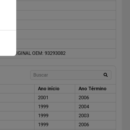
6621
ORIGINAL OEM: 93293082
Ano início
Ano Término
2001
2006
1999
2004
1999
2003
1999
2006