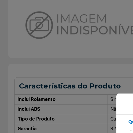
Características do Produto
Inclui Rolamento
Sim
Inclui ABS
Não
Tipo de Produto
Cubo de R
Q
Garantia
3 Meses
In