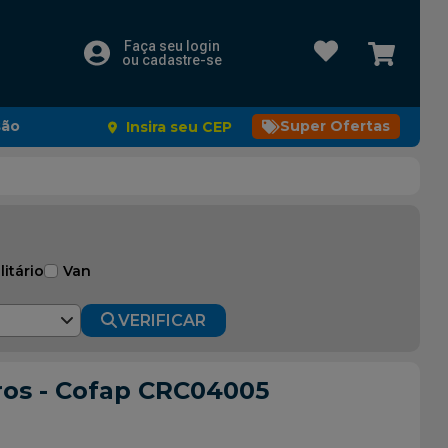
Faça seu login
ou cadastre-se
são
Super Ofertas
Insira seu CEP
litário
Van
VERIFICAR
ros - Cofap CRC04005