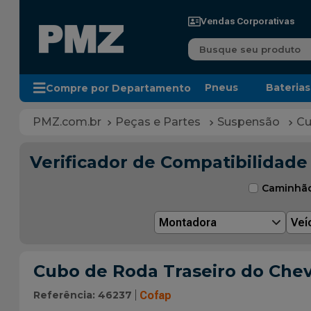
Vendas Corporativas
Busque seu produto
Pneus
Baterias
Compre por Departamento
Peças e Partes
Suspensão
Cu
Verificador de Compatibilidade
Caminhã
Montadora
Veí
Cubo de Roda Traseiro do Chev
Referência
:
46237
Cofap