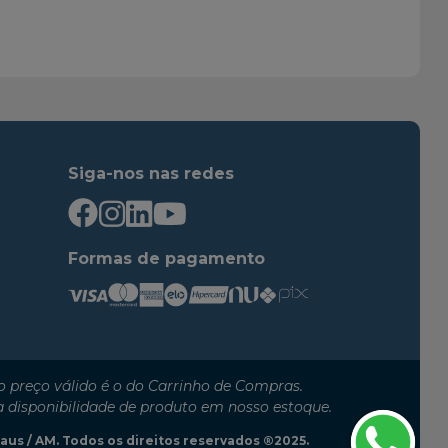
2004
2006
2004
2008
2009
2011
2004
2005
2004
2009
2004
2010
Siga-nos nas redes
1999
2006
2004
2009
2005
2007
Formas de pagamento
2004
2006
2004
2007
2005
2009
2007
2007
 preço válido é o do Carrinho de Compras.
1999
2004
a disponibilidade de produto em nosso estoque.
1999
2004
anaus / AM. Todos os direitos reservados ®2025.