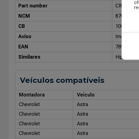
of
Part number
CRC0400
re
NCM
87085099
CB
10014801
Aviso
Imagens me
EAN
78915798
Similares
Hipper Fr
Veículos compatíveis
Montadora
Veículo
Chevrolet
Astra
Chevrolet
Astra
Chevrolet
Astra
Chevrolet
Astra