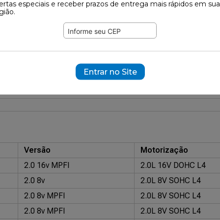
ertas especiais e receber prazos de entrega mais rápidos em sua
5
gião.
822
ramente ilustrativas.
Entrar no Site
55763
eios: HFCT25
IMA: AL-114
Nakata: NKF8043
ORIGINAL OEM: 915
Versão
Motorização
2.0 16v MPFI
2.0L 16V DOHC L4
2.0 8v
2.0L 8V SOHC L4
2.0 8v MPFI
2.0L 8V SOHC L4
2.0 8v MPFI
2.0L 8V SOHC L4