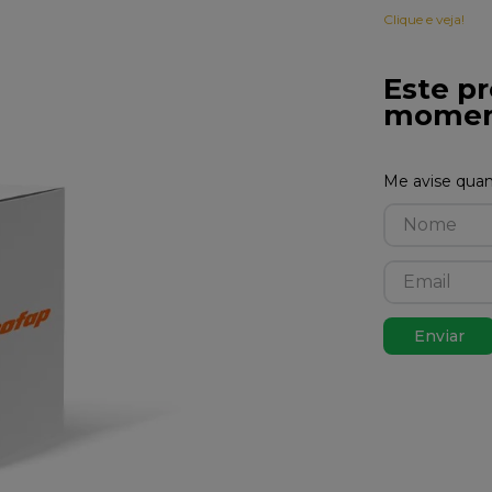
Clique e veja!
Este pr
momen
Enviar