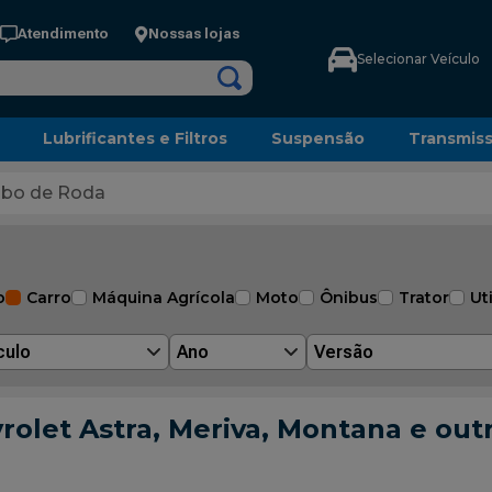
Atendimento
Nossas lojas
Selecionar Veículo
Lubrificantes e Filtros
Suspensão
Transmis
bo de Roda
o
Carro
Máquina Agrícola
Moto
Ônibus
Trator
Uti
culo
Ano
Versão
rolet Astra, Meriva, Montana e out