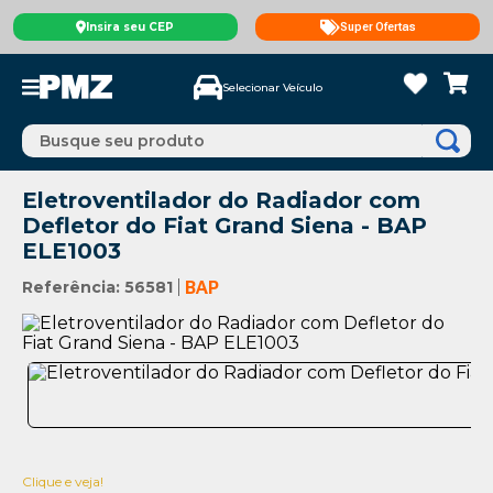
Insira seu CEP
Super Ofertas
Selecionar Veículo
Busque seu produto
Eletroventilador do Radiador com
Defletor do Fiat Grand Siena - BAP
ELE1003
Referência
:
56581
BAP
Clique e veja!