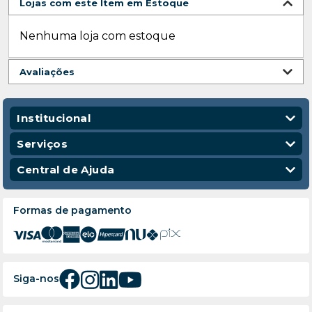
Lojas com este Item em Estoque
Nenhuma loja com estoque
Avaliações
Institucional
Quem Somos
Serviços
Nossas Lojas
Vendas Corporativas
Central de Ajuda
Código de Conduta
Entregas
Política de Privacidade
Escola para Mecânicos
Política de Troca e Devolução
Formas de pagamento
Política de Frete e Entrega
Atendimento
Siga-nos