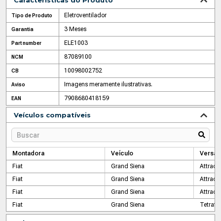
Características do Produto
Eletroventilador
Tipo de Produto
3 Meses
Garantia
ELE1003
Part number
87089100
NCM
10098002752
CB
Imagens meramente ilustrativas.
Aviso
7908680418159
EAN
Veículos compatíveis
Montadora
Veículo
Versão
Fiat
Grand Siena
Attracti
Fiat
Grand Siena
Attracti
Fiat
Grand Siena
Attracti
Fiat
Grand Siena
Tetrafue