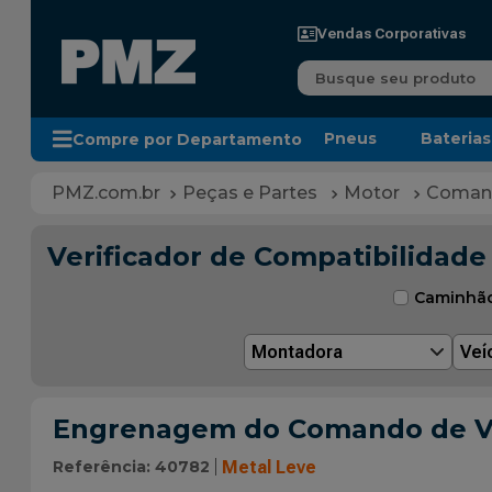
Vendas Corporativas
Busque seu produto
Pneus
Baterias
Compre por Departamento
Peças e Partes
Motor
Comand
Verificador de Compatibilidade
Caminhã
Montadora
Veí
Engrenagem do Comando de Válvu
Referência
:
40782
Metal Leve