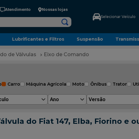
Atendimento
Nossas lojas
Selecionar Veículo
Lubrificantes e Filtros
Suspensão
Transmis
o de Válvulas
Eixo de Comando
o
Carro
Máquina Agrícola
Moto
Ônibus
Trator
Uti
culo
Ano
Versão
la do Fiat 147, Elba, Fiorino e ou