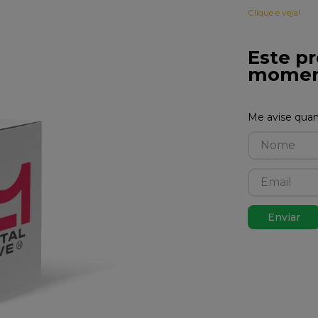
Clique e veja!
Este pr
momen
Enviar