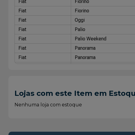
Fiat
Fiorino
Fiat
Fiorino
Fiat
Oggi
Fiat
Palio
Fiat
Palio Weekend
Fiat
Panorama
Fiat
Panorama
Fiat
Panorama
Fiat
Prêmio
Fiat
Prêmio
Lojas com este Item em Estoq
Fiat
Prêmio
Fiat
Prêmio
Nenhuma loja com estoque
Fiat
Prêmio
Fiat
Prêmio
Fiat
Prêmio