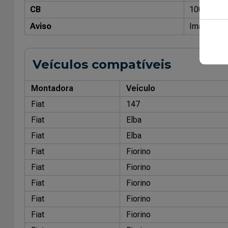
CB
10037600
Aviso
Imagens me
Veículos compatíveis
Montadora
Veículo
Fiat
147
Fiat
Elba
Fiat
Elba
Fiat
Fiorino
Fiat
Fiorino
Fiat
Fiorino
Fiat
Fiorino
Fiat
Fiorino