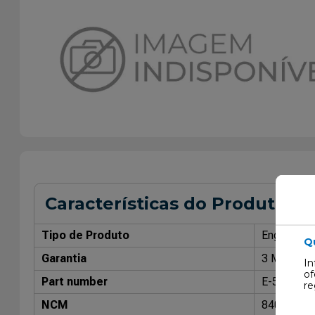
Características do Produto
Tipo de Produto
Engrenage
Q
Garantia
3 Meses
In
of
Part number
E-590
re
NCM
84099120