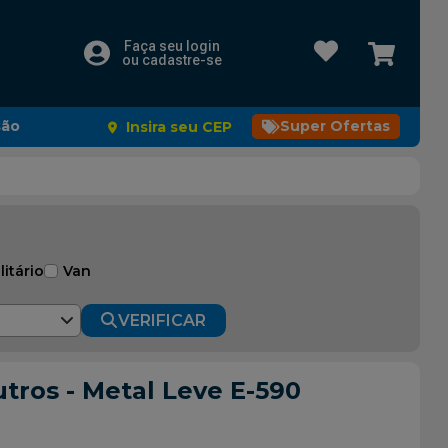
Faça seu login
ou cadastre-se
são
Super Ofertas
Insira seu CEP
litário
Van
VERIFICAR
tros - Metal Leve E-590