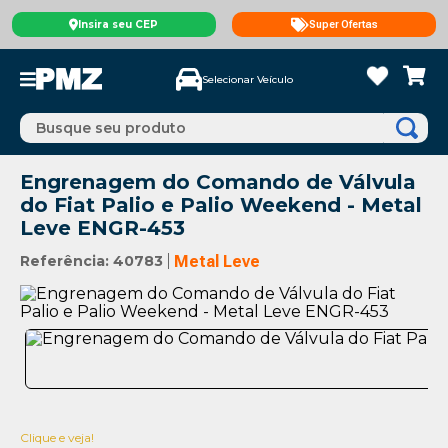
Insira seu CEP
Super Ofertas
Selecionar Veículo
Busque seu produto
Engrenagem do Comando de Válvula
do Fiat Palio e Palio Weekend - Metal
Leve ENGR-453
Referência
:
40783
Metal Leve
Clique e veja!