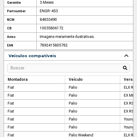
3 Meses
Garantia
ENGR-453
Part number
84833490
NCM
10035806172
CB
Imagens meramente ilustrativas.
Aviso
7892415805782
EAN
Veículos compatíveis
Montadora
Veículo
Versão
Fiat
Palio
ELX RS
Fiat
Palio
EX MPI
Fiat
Palio
EX RST 
Fiat
Palio
EX RST 
Fiat
Palio
Young F
Fiat
Palio
Young F
Fiat
Palio Weekend
ELX RS