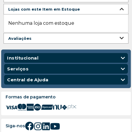
Lojas com este Item em Estoque
Nenhuma loja com estoque
Avaliações
Institucional
Quem Somos
Serviços
Nossas Lojas
Vendas Corporativas
Central de Ajuda
Código de Conduta
Entregas
Política de Privacidade
Escola para Mecânicos
Política de Troca e Devolução
Formas de pagamento
Política de Frete e Entrega
Atendimento
Siga-nos