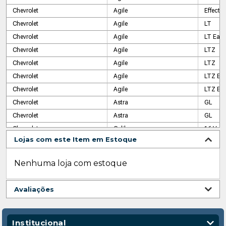
Chevrolet
Agile
Effect 
Chevrolet
Agile
LT
Chevrolet
Agile
LT Easy
Chevrolet
Agile
LTZ
Chevrolet
Agile
LTZ
Chevrolet
Agile
LTZ Eas
Chevrolet
Agile
LTZ Eas
Chevrolet
Astra
GL
Chevrolet
Astra
GL
Chevrolet
Calibra
16 V
Lojas com este Item em Estoque
Chevrolet
Celta
Advant
Chevrolet
Celta
Life
Nenhuma loja com estoque
Chevrolet
Celta
Life
Chevrolet
Celta
Life
Avaliações
Chevrolet
Celta
Life
Chevrolet
Celta
Life
Chevrolet
Celta
Life
Institucional