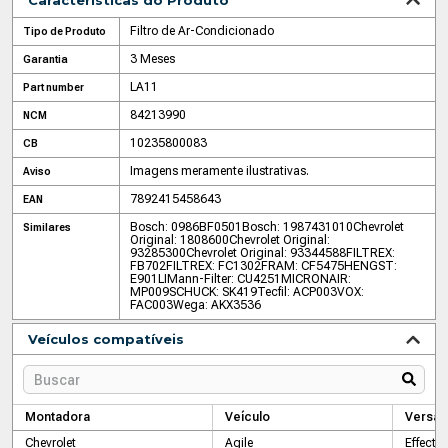
Características do Produto
Filtro de Ar-Condicionado
Tipo de Produto
3 Meses
Garantia
LA11
Part number
84213990
NCM
10235800083
CB
Imagens meramente ilustrativas.
Aviso
7892415458643
EAN
Bosch: 0986BF0501
Bosch: 1987431010
Chevrolet
Similares
Original: 1808600
Chevrolet Original:
93285300
Chevrolet Original: 93344588
FILTREX:
FB702
FILTREX: FC1302
FRAM: CF5475
HENGST:
E901LI
Mann-Filter: CU4251
MICRONAIR:
MP009
SCHUCK: SK419
Tecfil: ACP003
VOX:
FAC003
Wega: AKX3536
Veículos compatíveis
Montadora
Veículo
Versão
Chevrolet
Agile
Effect