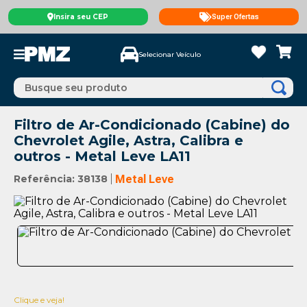
Insira seu CEP
Super Ofertas
Selecionar Veículo
Busque seu produto
Filtro de Ar-Condicionado (Cabine) do
Chevrolet Agile, Astra, Calibra e
outros - Metal Leve LA11
Referência
:
38138
Metal Leve
Clique e veja!