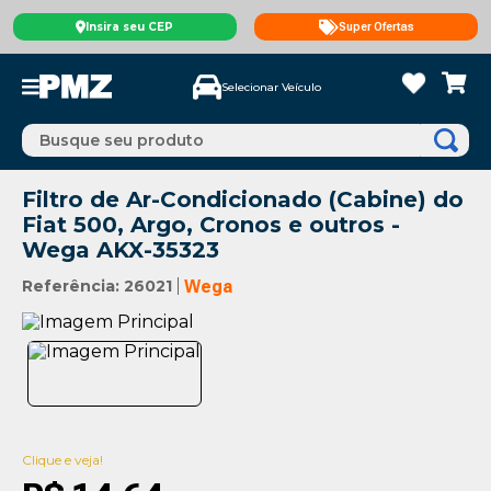
Insira seu CEP
Super Ofertas
Selecionar Veículo
Busque seu produto
Filtro de Ar-Condicionado (Cabine) do
Fiat 500, Argo, Cronos e outros -
Wega AKX-35323
Referência
:
26021
Wega
Clique e veja!