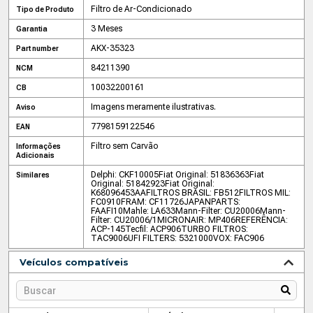
Filtro de Ar-Condicionado
Tipo de Produto
3 Meses
Garantia
AKX-35323
Part number
84211390
NCM
10032200161
CB
Imagens meramente ilustrativas.
Aviso
7798159122546
EAN
Filtro sem Carvão
Informações
Adicionais
Delphi: CKF10005
Fiat Original: 51836363
Fiat
Similares
Original: 51842923
Fiat Original:
K68096453AA
FILTROS BRASIL: FB512
FILTROS MIL:
FC0910
FRAM: CF11726
JAPANPARTS:
FAAFI10
Mahle: LA633
Mann-Filter: CU20006
Mann-
Filter: CU20006/1
MICRONAIR: MP406
REFERÊNCIA:
ACP-145
Tecfil: ACP906
TURBO FILTROS:
TAC9006
UFI FILTERS: 5321000
VOX: FAC906
Veículos compatíveis