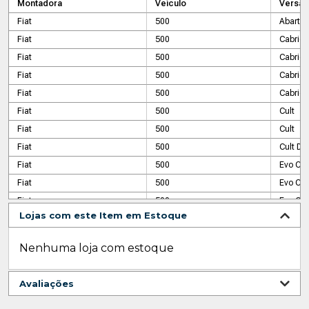
Montadora
Veículo
Versão
Fiat
500
Abarth 
Fiat
500
Cabrio
Fiat
500
Cabrio
Fiat
500
Cabrio
Fiat
500
Cabrio 
Fiat
500
Cult
Fiat
500
Cult
Fiat
500
Cult Du
Fiat
500
Evo Cab
Fiat
500
Evo Cab
Fiat
500
Evo Cul
Lojas com este Item em Estoque
Fiat
500
Lounge
Fiat
500
Lounge 
Nenhuma loja com estoque
Fiat
500
Sport A
Fiat
500
Sport A
Avaliações
Fiat
500
Sport A
Fiat
500
Sport A