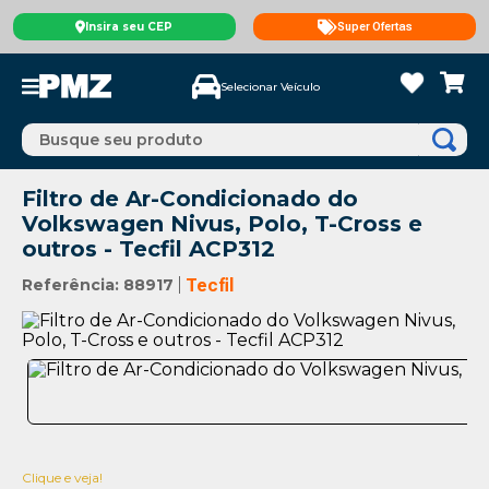
Insira seu CEP
Super Ofertas
Selecionar Veículo
Busque seu produto
Filtro de Ar-Condicionado do
Volkswagen Nivus, Polo, T-Cross e
outros - Tecfil ACP312
Referência
:
88917
Tecfil
Clique e veja!