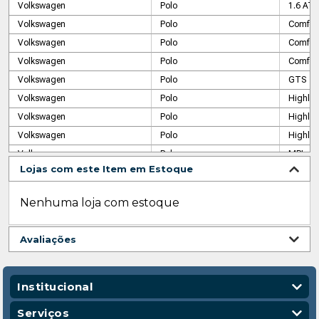
Volkswagen
Polo
1.6 AT
Volkswagen
Polo
Comfort
Volkswagen
Polo
Comfort
Volkswagen
Polo
Comfort
Volkswagen
Polo
GTS
Volkswagen
Polo
Highlin
Volkswagen
Polo
Highlin
Volkswagen
Polo
Highlin
Volkswagen
Polo
MPI
Lojas com este Item em Estoque
Volkswagen
Polo
MSI
Volkswagen
Polo
Sense 2
Nenhuma loja com estoque
Volkswagen
Polo
Sense T
Volkswagen
Polo
Track
Avaliações
Volkswagen
Polo
Track 1
Volkswagen
Polo
Track 
Volkswagen
Polo
Track R
Institucional
Volkswagen
Polo
TSI
Quem Somos
Serviços