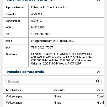
Características do Produto
Filtro de Ar-Condicionado
Tipo de Produto
3 Meses
Garantia
ACP312
Part number
84213990
NCM
10090800305
CB
Imagens meramente ilustrativas.
Aviso
7891342017367
EAN
HENGST: E4981LI
JAPANPARTS: FAAVW14
JS
Similares
ASAKASHI: AC0264
Mahle: LA816/3
Mann-Filter:
CU26021
Mann-Filter: CU26021/1
Volkswagen
Original: 2Q0819644
Wega: AKX1129F
Veículos compatíveis
Montadora
Veículo
Versão
Volkswagen
Nivus
Comfort
Volkswagen
Nivus
Highlin