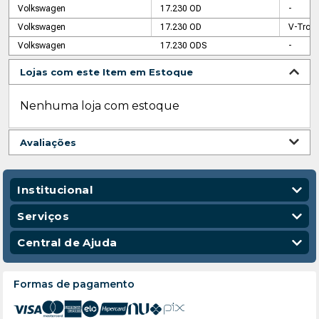
Volkswagen
17.230 OD
-
Volkswagen
17.230 OD
V-Troni
Volkswagen
17.230 ODS
-
Lojas com este Item em Estoque
Nenhuma loja com estoque
Avaliações
Institucional
Quem Somos
Serviços
Nossas Lojas
Vendas Corporativas
Central de Ajuda
Código de Conduta
Entregas
Política de Privacidade
Escola para Mecânicos
Política de Troca e Devolução
Formas de pagamento
Política de Frete e Entrega
Atendimento