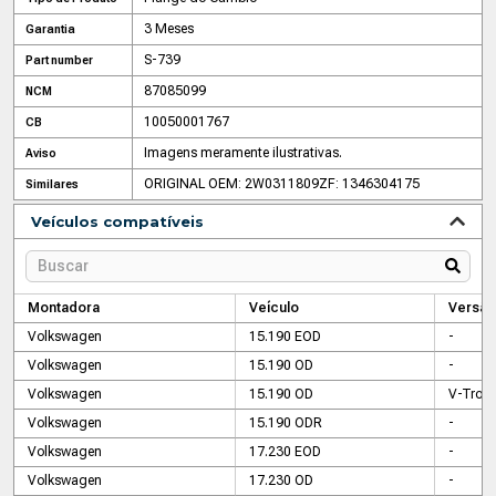
3 Meses
Garantia
S-739
Part number
87085099
NCM
10050001767
CB
Imagens meramente ilustrativas.
Aviso
ORIGINAL OEM: 2W0311809
ZF: 1346304175
Similares
Veículos compatíveis
Montadora
Veículo
Versão
Volkswagen
15.190 EOD
-
Volkswagen
15.190 OD
-
Volkswagen
15.190 OD
V-Troni
Volkswagen
15.190 ODR
-
Volkswagen
17.230 EOD
-
Volkswagen
17.230 OD
-