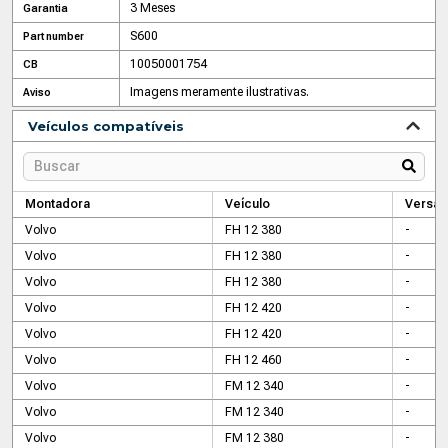
3 Meses
Garantia
S600
Part number
10050001754
CB
Imagens meramente ilustrativas.
Aviso
Veículos compatíveis
Montadora
Veículo
Versão
Volvo
FH 12 380
-
Volvo
FH 12 380
-
Volvo
FH 12 380
-
Volvo
FH 12 420
-
Volvo
FH 12 420
-
Volvo
FH 12 460
-
Volvo
FM 12 340
-
Volvo
FM 12 340
-
Volvo
FM 12 380
-