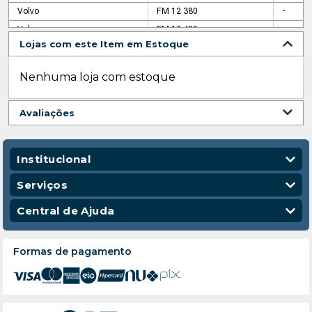
Volvo
FM 12 380
-
Volvo
FM 12 420
-
Lojas com este Item em Estoque
Volvo
FM 12 420
-
Volvo
VM 310
Rígido
Nenhuma loja com estoque
Volvo
VM 310
Tractor
Avaliações
Institucional
Quem Somos
Serviços
Nossas Lojas
Vendas Corporativas
Central de Ajuda
Código de Conduta
Entregas
Política de Privacidade
Escola para Mecânicos
Política de Troca e Devolução
Formas de pagamento
Política de Frete e Entrega
Atendimento