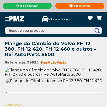
Insira seu CEP
Super Ofertas
Selecionar Veículo
Busque seu produto
Flange do Câmbio do Volvo FH 12
380, FH 12 420, FH 12 460 e outros -
Rei AutoParts S600
Referência
:
99825
Rei AutoParts
Clique e veja!