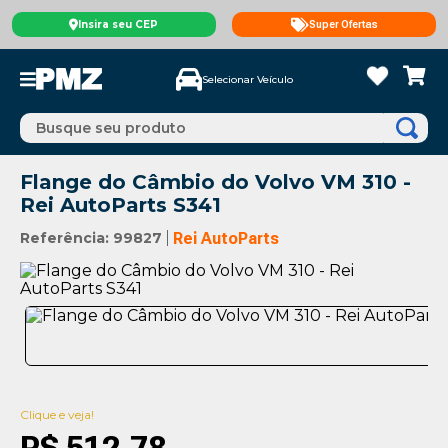
Insira seu CEP
Super Ofertas
Selecionar Veículo
Busque seu produto
Flange do Câmbio do Volvo VM 310 -
Rei AutoParts S341
Referência
:
99827
Rei AutoParts
Clique e veja!