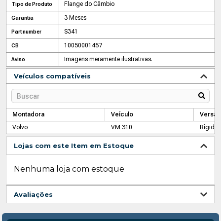
Flange do Câmbio
Tipo de Produto
3 Meses
Garantia
S341
Part number
10050001457
CB
Imagens meramente ilustrativas.
Aviso
Veículos compatíveis
Montadora
Veículo
Versão
Volvo
VM 310
Rígido
Lojas com este Item em Estoque
Nenhuma loja com estoque
Avaliações