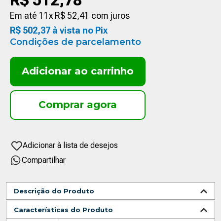
R$
512
,
78
Em até
11
x
R$
52
,
41
com juros
R$
502
,
37
à vista no Pix
Condições de parcelamento
Adicionar ao carrinho
Compartilhar
Descrição do Produto
Características do Produto